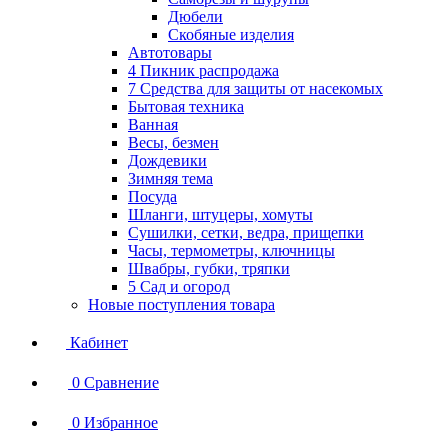
Дюбели
Скобяные изделия
Автотовары
4 Пикник распродажа
7 Средства для защиты от насекомых
Бытовая техника
Ванная
Весы, безмен
Дождевики
Зимняя тема
Посуда
Шланги, штуцеры, хомуты
Сушилки, сетки, ведра, прищепки
Часы, термометры, ключницы
Швабры, губки, тряпки
5 Сад и огород
Новые поступления товара
Кабинет
0
Сравнение
0
Избранное