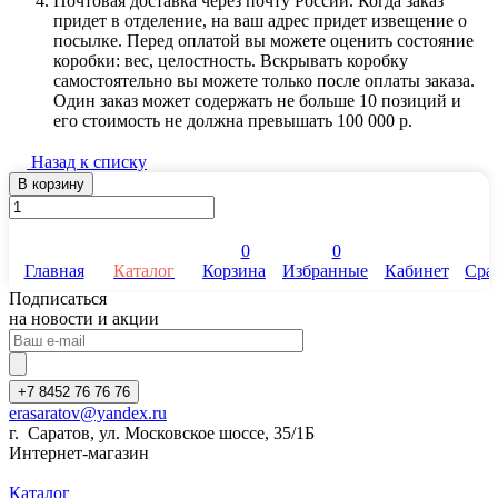
Почтовая доставка через почту России. Когда заказ
придет в отделение, на ваш адрес придет извещение о
посылке. Перед оплатой вы можете оценить состояние
коробки: вес, целостность. Вскрывать коробку
самостоятельно вы можете только после оплаты заказа.
Один заказ может содержать не больше 10 позиций и
его стоимость не должна превышать 100 000 р.
Назад к списку
В корзину
0
0
Главная
Каталог
Корзина
Избранные
Кабинет
Сра
Подписаться
на новости и акции
+7 8452 76 76 76
erasaratov@yandex.ru
г. Саратов, ул. Московское шоссе, 35/1Б
Интернет-магазин
Каталог