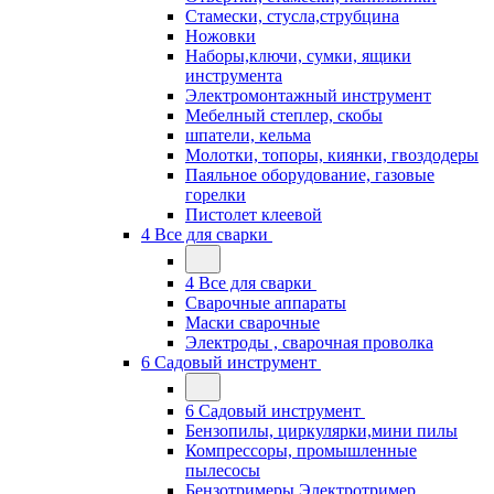
Стамески, стусла,струбцина
Ножовки
Наборы,ключи, сумки, ящики
инструмента
Электромонтажный инструмент
Мебелный степлер, скобы
шпатели, кельма
Молотки, топоры, киянки, гвоздодеры
Паяльное оборудование, газовые
горелки
Пистолет клеевой
4 Все для сварки
4 Все для сварки
Сварочные аппараты
Маски сварочные
Электроды , сварочная проволка
6 Садовый инструмент
6 Садовый инструмент
Бензопилы, циркулярки,мини пилы
Компрессоры, промышленные
пылесосы
Бензотримеры,Электротример,