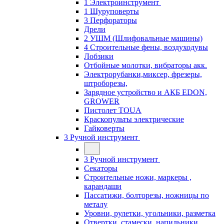
1 Электроинструмент
1 Шуруповерты
3 Перфораторы
Дрели
2 УШМ (Шлифовальные машины)
4 Строительные фены, воздуходувы
Лобзики
Отбойные молотки, вибраторы акк.
Электрорубанки,миксер, фрезеры,
штроборезы,
Зарядное устройство и АКБ EDON,
GROWER
Пистолет TOUA
Краскопульты электрические
Гайковерты
3 Ручной инструмент
3 Ручной инструмент
Cекаторы
Строительные ножи, маркеры ,
карандаши
Пассатижи, болторезы, ножницы по
металу
Уровни, рулетки, угольники, разметка
Отвертки, стамески, напильники