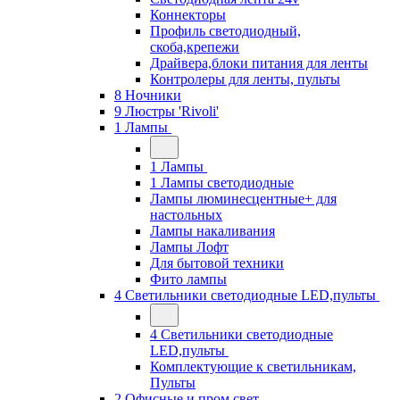
Коннекторы
Профиль светодиодный,
скоба,крепежи
Драйвера,блоки питания для ленты
Контролеры для ленты, пульты
8 Ночники
9 Люстры 'Rivoli'
1 Лампы
1 Лампы
1 Лампы светодиодные
Лампы люминесцентные+ для
настольных
Лампы накаливания
Лампы Лофт
Для бытовой техники
Фито лампы
4 Светильники светодиодные LED,пульты
4 Светильники светодиодные
LED,пульты
Комплектующие к светильникам,
Пульты
2 Офисные и пром свет