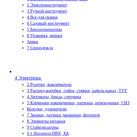
1 Электроинструмент
3 Ручной инструмент
4 Все для сварки
6 Садовый инструмент
5 Бензогенераторы
8 Упаковка, мешки
Замки
7 Спецодежда
4 Электрика
2 Розетки, выключатели
3 Распред коробки, гофра, стяжки, кабель-канал, ТУТ
4 Автоматы, боксы, счетчики
5 Клемники,наконечники, патроны, переходники, СИЗ
Колодки, удлинители
7 Звонки, датчики движения, фотореле
8 Элементы питания
9 Стабилизаторы
9.1 Изолента ПВХ, ХБ