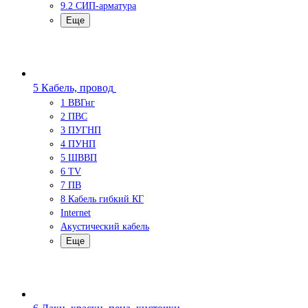
9.2 СИП-арматура
Еще
5 Кабель, провод
1 ВВГнг
2 ПВС
3 ПУГНП
4 ПУНП
5 ШВВП
6 TV
7 ПВ
8 Кабель гибкий КГ
Internet
Акустический кабель
Еще