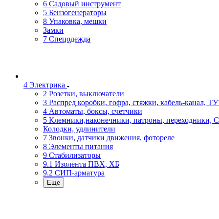
6 Садовый инструмент
5 Бензогенераторы
8 Упаковка, мешки
Замки
7 Спецодежда
4 Электрика
2 Розетки, выключатели
3 Распред коробки, гофра, стяжки, кабель-канал, Т
4 Автоматы, боксы, счетчики
5 Клемники,наконечники, патроны, переходники, 
Колодки, удлинители
7 Звонки, датчики движения, фотореле
8 Элементы питания
9 Стабилизаторы
9.1 Изолента ПВХ, ХБ
9.2 СИП-арматура
Еще