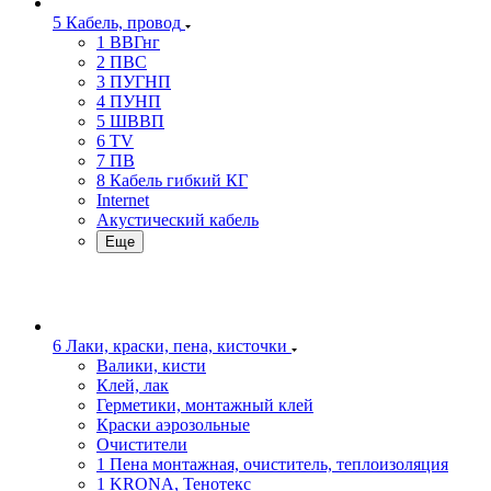
5 Кабель, провод
1 ВВГнг
2 ПВС
3 ПУГНП
4 ПУНП
5 ШВВП
6 TV
7 ПВ
8 Кабель гибкий КГ
Internet
Акустический кабель
Еще
6 Лаки, краски, пена, кисточки
Валики, кисти
Клей, лак
Герметики, монтажный клей
Краски аэрозольные
Очистители
1 Пена монтажная, очиститель, теплоизоляция
1 KRONA, Тенотекс