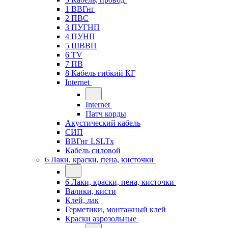
1 ВВГнг
2 ПВС
3 ПУГНП
4 ПУНП
5 ШВВП
6 TV
7 ПВ
8 Кабель гибкий КГ
Internet
Internet
Патч корды
Акустический кабель
СИП
ВВГнг LSLTx
Кабель силовой
6 Лаки, краски, пена, кисточки
6 Лаки, краски, пена, кисточки
Валики, кисти
Клей, лак
Герметики, монтажный клей
Краски аэрозольные