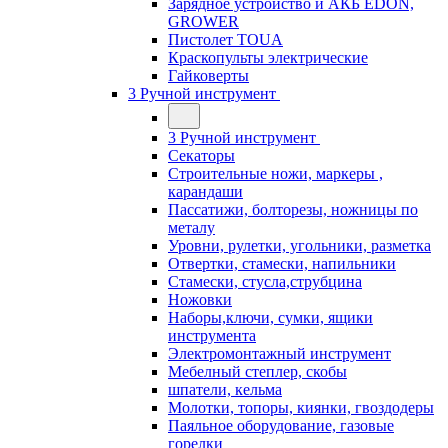
Зарядное устройство и АКБ EDON,
GROWER
Пистолет TOUA
Краскопульты электрические
Гайковерты
3 Ручной инструмент
3 Ручной инструмент
Cекаторы
Строительные ножи, маркеры ,
карандаши
Пассатижи, болторезы, ножницы по
металу
Уровни, рулетки, угольники, разметка
Отвертки, стамески, напильники
Стамески, стусла,струбцина
Ножовки
Наборы,ключи, сумки, ящики
инструмента
Электромонтажный инструмент
Мебелный степлер, скобы
шпатели, кельма
Молотки, топоры, киянки, гвоздодеры
Паяльное оборудование, газовые
горелки