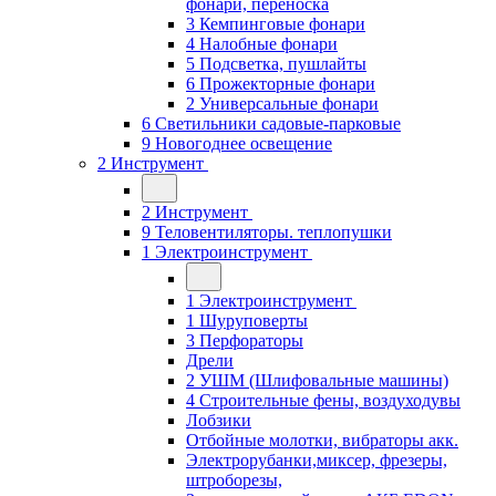
фонари, переноска
3 Кемпинговые фонари
4 Налобные фонари
5 Подсветка, пушлайты
6 Прожекторные фонари
2 Универсальные фонари
6 Светильники садовые-парковые
9 Новогоднее освещение
2 Инструмент
2 Инструмент
9 Теловентиляторы. теплопушки
1 Электроинструмент
1 Электроинструмент
1 Шуруповерты
3 Перфораторы
Дрели
2 УШМ (Шлифовальные машины)
4 Строительные фены, воздуходувы
Лобзики
Отбойные молотки, вибраторы акк.
Электрорубанки,миксер, фрезеры,
штроборезы,