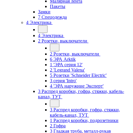
Малярная лента
Пакеты
Замки
7 Спецодежда
4 Электрика
4 Электрика
2 Розетки, выключатели
2 Розетки, выключатели
6 ЭРА Arktik
1 'ЭРА серия 12'
2 'Legrand Valena'
5 Розетки 'Schneider Electric'
3 серия 'Intro'
4 'ЭРА наружние Эксперт'
3 Распред коробки, гофра, стяжки, кабель-
канал, ТУТ
3 Распред коробки, гофра, стяжки,
кабель-канал, ТУТ
1 Распред коробки, подрозетники
2 Гофра
3 Гладкая труба, металл-рукав