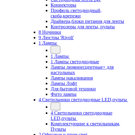
Коннекторы
Профиль светодиодный,
скоба,крепежи
Драйвера,блоки питания для ленты
Контролеры для ленты, пульты
8 Ночники
9 Люстры 'Rivoli'
1 Лампы
1 Лампы
1 Лампы светодиодные
Лампы люминесцентные+ для
настольных
Лампы накаливания
Лампы Лофт
Для бытовой техники
Фито лампы
4 Светильники светодиодные LED,пульты
4 Светильники светодиодные
LED,пульты
Комплектующие к светильникам,
Пульты
2 Офисные и пром свет