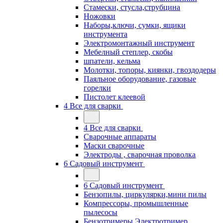
Стамески, стусла,струбцина
Ножовки
Наборы,ключи, сумки, ящики
инструмента
Электромонтажный инструмент
Мебелный степлер, скобы
шпатели, кельма
Молотки, топоры, киянки, гвоздодеры
Паяльное оборудование, газовые
горелки
Пистолет клеевой
4 Все для сварки
4 Все для сварки
Сварочные аппараты
Маски сварочные
Электроды , сварочная проволка
6 Садовый инструмент
6 Садовый инструмент
Бензопилы, циркулярки,мини пилы
Компрессоры, промышленные
пылесосы
Бензотримеры,Электротример,