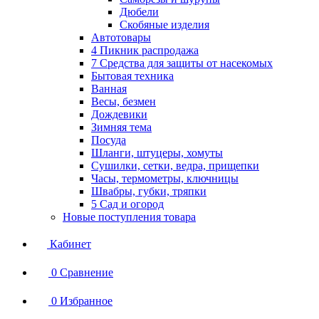
Дюбели
Скобяные изделия
Автотовары
4 Пикник распродажа
7 Средства для защиты от насекомых
Бытовая техника
Ванная
Весы, безмен
Дождевики
Зимняя тема
Посуда
Шланги, штуцеры, хомуты
Сушилки, сетки, ведра, прищепки
Часы, термометры, ключницы
Швабры, губки, тряпки
5 Сад и огород
Новые поступления товара
Кабинет
0
Сравнение
0
Избранное