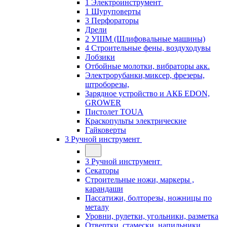
1 Электроинструмент
1 Шуруповерты
3 Перфораторы
Дрели
2 УШМ (Шлифовальные машины)
4 Строительные фены, воздуходувы
Лобзики
Отбойные молотки, вибраторы акк.
Электрорубанки,миксер, фрезеры,
штроборезы,
Зарядное устройство и АКБ EDON,
GROWER
Пистолет TOUA
Краскопульты электрические
Гайковерты
3 Ручной инструмент
3 Ручной инструмент
Cекаторы
Строительные ножи, маркеры ,
карандаши
Пассатижи, болторезы, ножницы по
металу
Уровни, рулетки, угольники, разметка
Отвертки, стамески, напильники