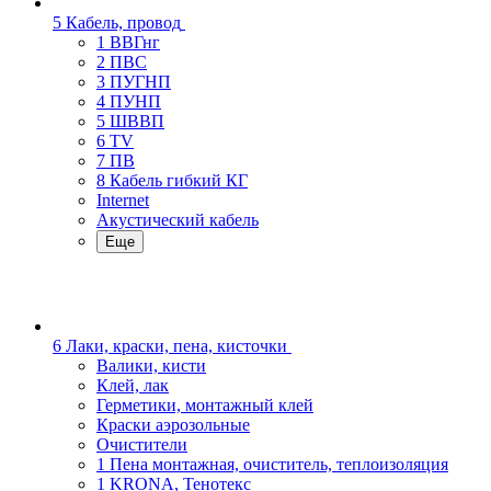
5 Кабель, провод
1 ВВГнг
2 ПВС
3 ПУГНП
4 ПУНП
5 ШВВП
6 TV
7 ПВ
8 Кабель гибкий КГ
Internet
Акустический кабель
Еще
6 Лаки, краски, пена, кисточки
Валики, кисти
Клей, лак
Герметики, монтажный клей
Краски аэрозольные
Очистители
1 Пена монтажная, очиститель, теплоизоляция
1 KRONA, Тенотекс