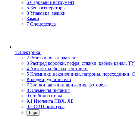
6 Садовый инструмент
5 Бензогенераторы
8 Упаковка, мешки
Замки
7 Спецодежда
4 Электрика
2 Розетки, выключатели
3 Распред коробки, гофра, стяжки, кабель-канал, Т
4 Автоматы, боксы, счетчики
5 Клемники,наконечники, патроны, переходники, 
Колодки, удлинители
7 Звонки, датчики движения, фотореле
8 Элементы питания
9 Стабилизаторы
9.1 Изолента ПВХ, ХБ
9.2 СИП-арматура
Еще