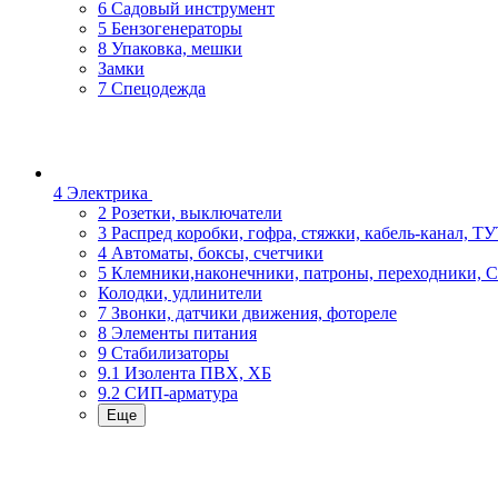
6 Садовый инструмент
5 Бензогенераторы
8 Упаковка, мешки
Замки
7 Спецодежда
4 Электрика
2 Розетки, выключатели
3 Распред коробки, гофра, стяжки, кабель-канал, Т
4 Автоматы, боксы, счетчики
5 Клемники,наконечники, патроны, переходники, 
Колодки, удлинители
7 Звонки, датчики движения, фотореле
8 Элементы питания
9 Стабилизаторы
9.1 Изолента ПВХ, ХБ
9.2 СИП-арматура
Еще