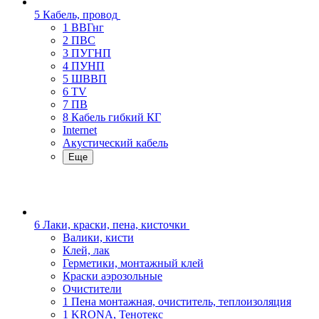
5 Кабель, провод
1 ВВГнг
2 ПВС
3 ПУГНП
4 ПУНП
5 ШВВП
6 TV
7 ПВ
8 Кабель гибкий КГ
Internet
Акустический кабель
Еще
6 Лаки, краски, пена, кисточки
Валики, кисти
Клей, лак
Герметики, монтажный клей
Краски аэрозольные
Очистители
1 Пена монтажная, очиститель, теплоизоляция
1 KRONA, Тенотекс