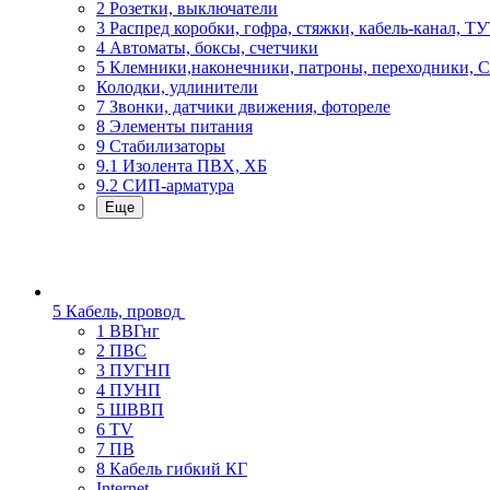
2 Розетки, выключатели
3 Распред коробки, гофра, стяжки, кабель-канал, Т
4 Автоматы, боксы, счетчики
5 Клемники,наконечники, патроны, переходники, 
Колодки, удлинители
7 Звонки, датчики движения, фотореле
8 Элементы питания
9 Стабилизаторы
9.1 Изолента ПВХ, ХБ
9.2 СИП-арматура
Еще
5 Кабель, провод
1 ВВГнг
2 ПВС
3 ПУГНП
4 ПУНП
5 ШВВП
6 TV
7 ПВ
8 Кабель гибкий КГ
Internet