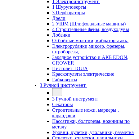
1 Электроинструмент
1 Шуруповерты
3 Перфораторы
Дрели
2 УШМ (Шлифовальные машины)
4 Строительные фены, воздуходувы
Лобзики
Отбойные молотки, вибраторы акк.
Электрорубанки,миксер, фрезеры,
штроборезы,
Зарядное устройство и АКБ EDON,
GROWER
Пистолет TOUA
Краскопульты электрические
Гайковерты
3 Ручной инструмент
3 Ручной инструмент
Cекаторы
Строительные ножи, маркеры ,
карандаши
Пассатижи, болторезы, ножницы по
металу
Уровни, рулетки, угольники, разметка
Отвертки, стамески, напильники