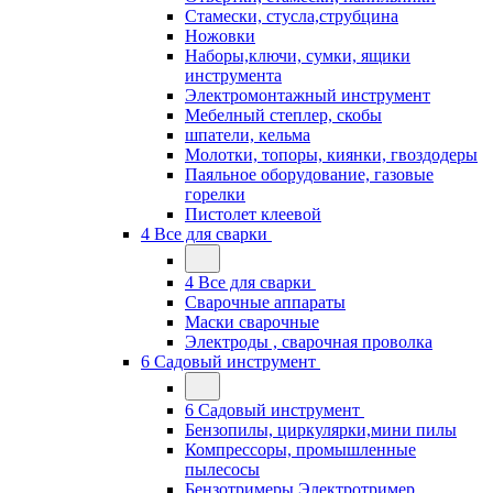
Стамески, стусла,струбцина
Ножовки
Наборы,ключи, сумки, ящики
инструмента
Электромонтажный инструмент
Мебелный степлер, скобы
шпатели, кельма
Молотки, топоры, киянки, гвоздодеры
Паяльное оборудование, газовые
горелки
Пистолет клеевой
4 Все для сварки
4 Все для сварки
Сварочные аппараты
Маски сварочные
Электроды , сварочная проволка
6 Садовый инструмент
6 Садовый инструмент
Бензопилы, циркулярки,мини пилы
Компрессоры, промышленные
пылесосы
Бензотримеры,Электротример,