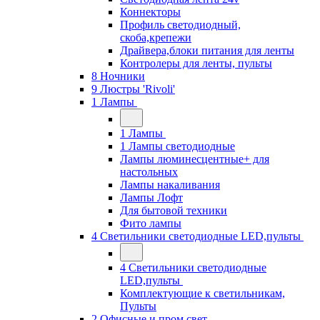
Коннекторы
Профиль светодиодный,
скоба,крепежи
Драйвера,блоки питания для ленты
Контролеры для ленты, пульты
8 Ночники
9 Люстры 'Rivoli'
1 Лампы
1 Лампы
1 Лампы светодиодные
Лампы люминесцентные+ для
настольных
Лампы накаливания
Лампы Лофт
Для бытовой техники
Фито лампы
4 Светильники светодиодные LED,пульты
4 Светильники светодиодные
LED,пульты
Комплектующие к светильникам,
Пульты
2 Офисные и пром свет