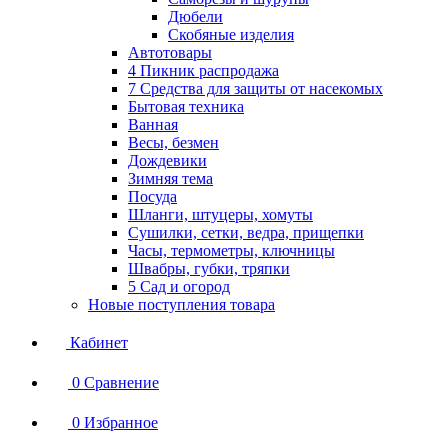
Дюбели
Скобяные изделия
Автотовары
4 Пикник распродажа
7 Средства для защиты от насекомых
Бытовая техника
Ванная
Весы, безмен
Дождевики
Зимняя тема
Посуда
Шланги, штуцеры, хомуты
Сушилки, сетки, ведра, прищепки
Часы, термометры, ключницы
Швабры, губки, тряпки
5 Сад и огород
Новые поступления товара
Кабинет
0
Сравнение
0
Избранное