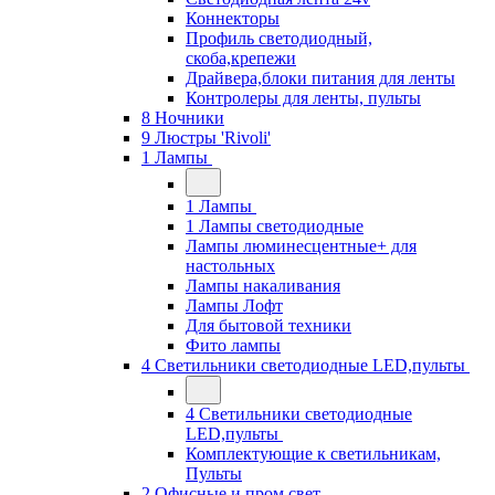
Коннекторы
Профиль светодиодный,
скоба,крепежи
Драйвера,блоки питания для ленты
Контролеры для ленты, пульты
8 Ночники
9 Люстры 'Rivoli'
1 Лампы
1 Лампы
1 Лампы светодиодные
Лампы люминесцентные+ для
настольных
Лампы накаливания
Лампы Лофт
Для бытовой техники
Фито лампы
4 Светильники светодиодные LED,пульты
4 Светильники светодиодные
LED,пульты
Комплектующие к светильникам,
Пульты
2 Офисные и пром свет