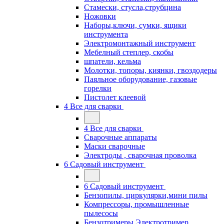
Стамески, стусла,струбцина
Ножовки
Наборы,ключи, сумки, ящики
инструмента
Электромонтажный инструмент
Мебелный степлер, скобы
шпатели, кельма
Молотки, топоры, киянки, гвоздодеры
Паяльное оборудование, газовые
горелки
Пистолет клеевой
4 Все для сварки
4 Все для сварки
Сварочные аппараты
Маски сварочные
Электроды , сварочная проволка
6 Садовый инструмент
6 Садовый инструмент
Бензопилы, циркулярки,мини пилы
Компрессоры, промышленные
пылесосы
Бензотримеры,Электротример,