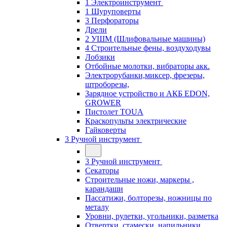
1 Электроинструмент
1 Шуруповерты
3 Перфораторы
Дрели
2 УШМ (Шлифовальные машины)
4 Строительные фены, воздуходувы
Лобзики
Отбойные молотки, вибраторы акк.
Электрорубанки,миксер, фрезеры,
штроборезы,
Зарядное устройство и АКБ EDON,
GROWER
Пистолет TOUA
Краскопульты электрические
Гайковерты
3 Ручной инструмент
3 Ручной инструмент
Cекаторы
Строительные ножи, маркеры ,
карандаши
Пассатижи, болторезы, ножницы по
металу
Уровни, рулетки, угольники, разметка
Отвертки, стамески, напильники