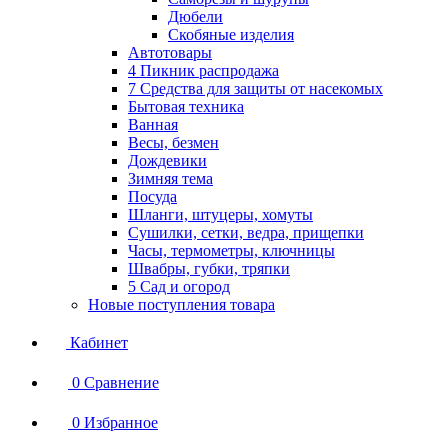
Дюбели
Скобяные изделия
Автотовары
4 Пикник распродажа
7 Средства для защиты от насекомых
Бытовая техника
Ванная
Весы, безмен
Дождевики
Зимняя тема
Посуда
Шланги, штуцеры, хомуты
Сушилки, сетки, ведра, прищепки
Часы, термометры, ключницы
Швабры, губки, тряпки
5 Сад и огород
Новые поступления товара
Кабинет
0
Сравнение
0
Избранное