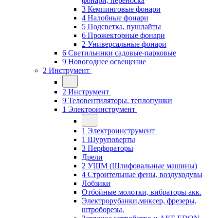
фонари, переноска
3 Кемпинговые фонари
4 Налобные фонари
5 Подсветка, пушлайты
6 Прожекторные фонари
2 Универсальные фонари
6 Светильники садовые-парковые
9 Новогоднее освещение
2 Инструмент
2 Инструмент
9 Теловентиляторы. теплопушки
1 Электроинструмент
1 Электроинструмент
1 Шуруповерты
3 Перфораторы
Дрели
2 УШМ (Шлифовальные машины)
4 Строительные фены, воздуходувы
Лобзики
Отбойные молотки, вибраторы акк.
Электрорубанки,миксер, фрезеры,
штроборезы,