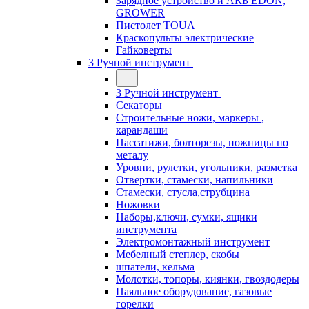
Зарядное устройство и АКБ EDON,
GROWER
Пистолет TOUA
Краскопульты электрические
Гайковерты
3 Ручной инструмент
3 Ручной инструмент
Cекаторы
Строительные ножи, маркеры ,
карандаши
Пассатижи, болторезы, ножницы по
металу
Уровни, рулетки, угольники, разметка
Отвертки, стамески, напильники
Стамески, стусла,струбцина
Ножовки
Наборы,ключи, сумки, ящики
инструмента
Электромонтажный инструмент
Мебелный степлер, скобы
шпатели, кельма
Молотки, топоры, киянки, гвоздодеры
Паяльное оборудование, газовые
горелки