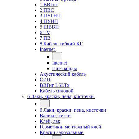
1 ВВГнг
2 ПВС
3 ПУГНП
4 ПУНП
5 ШВВП
6 TV
7 ПВ
8 Кабель гибкий КГ
Internet
Internet
Патч корды
Акустический кабель
СИП
ВВГнг LSLTx
Кабель силовой
6 Лаки, краски, пена, кисточки
6 Лаки, краски, пена, кисточки
Валики, кисти
Клей, лак
Герметики, монтажный клей
Краски аэрозольные