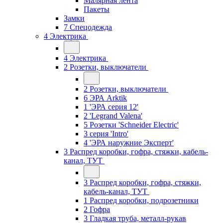
Малярная лента
Пакеты
Замки
7 Спецодежда
4 Электрика
4 Электрика
2 Розетки, выключатели
2 Розетки, выключатели
6 ЭРА Arktik
1 'ЭРА серия 12'
2 'Legrand Valena'
5 Розетки 'Schneider Electric'
3 серия 'Intro'
4 'ЭРА наружние Эксперт'
3 Распред коробки, гофра, стяжки, кабель-
канал, ТУТ
3 Распред коробки, гофра, стяжки,
кабель-канал, ТУТ
1 Распред коробки, подрозетники
2 Гофра
3 Гладкая труба, металл-рукав