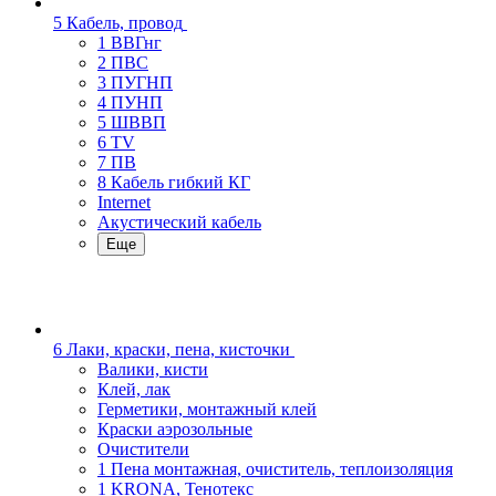
5 Кабель, провод
1 ВВГнг
2 ПВС
3 ПУГНП
4 ПУНП
5 ШВВП
6 TV
7 ПВ
8 Кабель гибкий КГ
Internet
Акустический кабель
Еще
6 Лаки, краски, пена, кисточки
Валики, кисти
Клей, лак
Герметики, монтажный клей
Краски аэрозольные
Очистители
1 Пена монтажная, очиститель, теплоизоляция
1 KRONA, Тенотекс