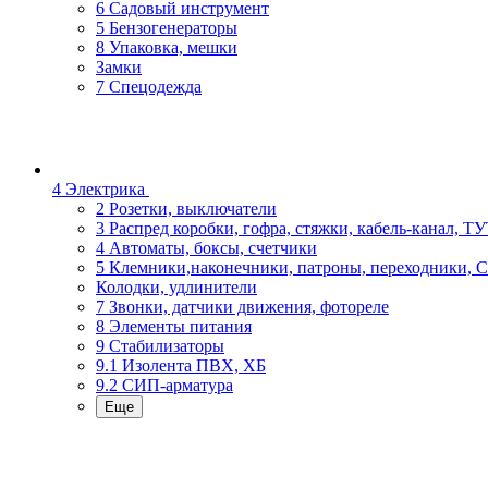
6 Садовый инструмент
5 Бензогенераторы
8 Упаковка, мешки
Замки
7 Спецодежда
4 Электрика
2 Розетки, выключатели
3 Распред коробки, гофра, стяжки, кабель-канал, Т
4 Автоматы, боксы, счетчики
5 Клемники,наконечники, патроны, переходники, 
Колодки, удлинители
7 Звонки, датчики движения, фотореле
8 Элементы питания
9 Стабилизаторы
9.1 Изолента ПВХ, ХБ
9.2 СИП-арматура
Еще