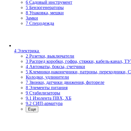
6 Садовый инструмент
5 Бензогенераторы
8 Упаковка, мешки
Замки
7 Спецодежда
4 Электрика
2 Розетки, выключатели
3 Распред коробки, гофра, стяжки, кабель-канал, Т
4 Автоматы, боксы, счетчики
5 Клемники,наконечники, патроны, переходники, 
Колодки, удлинители
7 Звонки, датчики движения, фотореле
8 Элементы питания
9 Стабилизаторы
9.1 Изолента ПВХ, ХБ
9.2 СИП-арматура
Еще