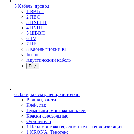
5 Кабель, провод
1 ВВГнг
2 ПВС
3 ПУГНП
4 ПУНП
5 ШВВП
6 TV
7 ПВ
8 Кабель гибкий КГ
Internet
Акустический кабель
Еще
6 Лаки, краски, пена, кисточки
Валики, кисти
Клей, лак
Герметики, монтажный клей
Краски аэрозольные
Очистители
1 Пена монтажная, очиститель, теплоизоляция
1 KRONA, Тенотекс