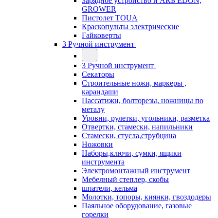
Зарядное устройство и АКБ EDON,
GROWER
Пистолет TOUA
Краскопульты электрические
Гайковерты
3 Ручной инструмент
3 Ручной инструмент
Cекаторы
Строительные ножи, маркеры ,
карандаши
Пассатижи, болторезы, ножницы по
металу
Уровни, рулетки, угольники, разметка
Отвертки, стамески, напильники
Стамески, стусла,струбцина
Ножовки
Наборы,ключи, сумки, ящики
инструмента
Электромонтажный инструмент
Мебелный степлер, скобы
шпатели, кельма
Молотки, топоры, киянки, гвоздодеры
Паяльное оборудование, газовые
горелки