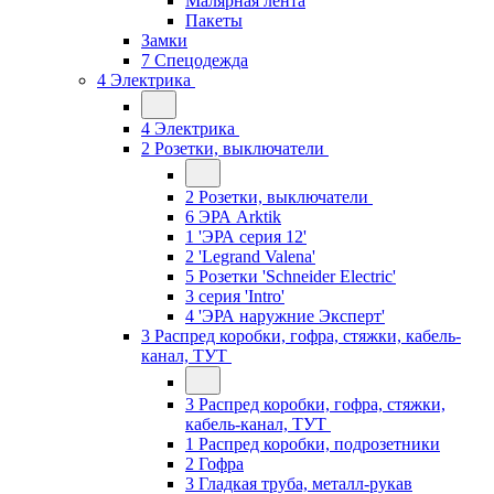
Малярная лента
Пакеты
Замки
7 Спецодежда
4 Электрика
4 Электрика
2 Розетки, выключатели
2 Розетки, выключатели
6 ЭРА Arktik
1 'ЭРА серия 12'
2 'Legrand Valena'
5 Розетки 'Schneider Electric'
3 серия 'Intro'
4 'ЭРА наружние Эксперт'
3 Распред коробки, гофра, стяжки, кабель-
канал, ТУТ
3 Распред коробки, гофра, стяжки,
кабель-канал, ТУТ
1 Распред коробки, подрозетники
2 Гофра
3 Гладкая труба, металл-рукав