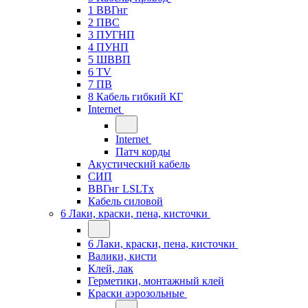
1 ВВГнг
2 ПВС
3 ПУГНП
4 ПУНП
5 ШВВП
6 TV
7 ПВ
8 Кабель гибкий КГ
Internet
Internet
Патч корды
Акустический кабель
СИП
ВВГнг LSLTx
Кабель силовой
6 Лаки, краски, пена, кисточки
6 Лаки, краски, пена, кисточки
Валики, кисти
Клей, лак
Герметики, монтажный клей
Краски аэрозольные