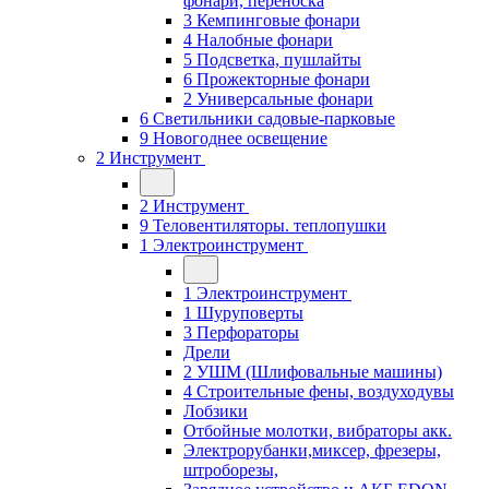
фонари, переноска
3 Кемпинговые фонари
4 Налобные фонари
5 Подсветка, пушлайты
6 Прожекторные фонари
2 Универсальные фонари
6 Светильники садовые-парковые
9 Новогоднее освещение
2 Инструмент
2 Инструмент
9 Теловентиляторы. теплопушки
1 Электроинструмент
1 Электроинструмент
1 Шуруповерты
3 Перфораторы
Дрели
2 УШМ (Шлифовальные машины)
4 Строительные фены, воздуходувы
Лобзики
Отбойные молотки, вибраторы акк.
Электрорубанки,миксер, фрезеры,
штроборезы,