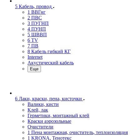
5 Кабель, провод
1 ВВГнг
2 ПВС
3 ПУГНП
4 ПУНП
5 ШВВП
6 TV
7 ПВ
8 Кабель гибкий КГ
Internet
Акустический кабель
Еще
6 Лаки, краски, пена, кисточки
Валики, кисти
Клей, лак
Герметики, монтажный клей
Краски аэрозольные
Очистители
1 Пена монтажная, очиститель, теплоизоляция
1 KRONA, Тенотекс