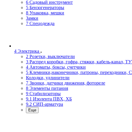
6 Садовый инструмент
5 Бензогенераторы
8 Упаковка, мешки
Замки
7 Спецодежда
4 Электрика
2 Розетки, выключатели
3 Распред коробки, гофра, стяжки, кабель-канал, Т
4 Автоматы, боксы, счетчики
5 Клемники,наконечники, патроны, переходники, 
Колодки, удлинители
7 Звонки, датчики движения, фотореле
8 Элементы питания
9 Стабилизаторы
9.1 Изолента ПВХ, ХБ
9.2 СИП-арматура
Еще