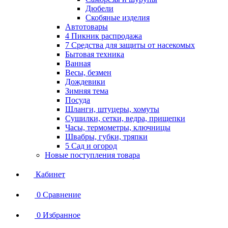
Дюбели
Скобяные изделия
Автотовары
4 Пикник распродажа
7 Средства для защиты от насекомых
Бытовая техника
Ванная
Весы, безмен
Дождевики
Зимняя тема
Посуда
Шланги, штуцеры, хомуты
Сушилки, сетки, ведра, прищепки
Часы, термометры, ключницы
Швабры, губки, тряпки
5 Сад и огород
Новые поступления товара
Кабинет
0
Сравнение
0
Избранное