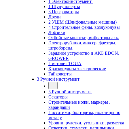
1 Электроинструмент
1 Шуруповерты
3 Перфораторы
Дрели
2 УШМ (Шлифовальные машины)
4 Строительные фены, воздуходувы
Лобзики
Отбойные молотки, вибраторы акк.
Электрорубанки,миксер, фрезеры,
штроборезы,
Зарядное устройство и АКБ EDON,
GROWER
Пистолет TOUA
Краскопульты электрические
Гайковерты
3 Ручной инструмент
3 Ручной инструмент
Cекаторы
Строительные ножи, маркеры ,
карандаши
Пассатижи, болторезы, ножницы по
металу
Уровни, рулетки, угольники, разметка
Отвертки, стамески, напильники