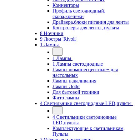
Коннекторы
Профиль светодиодный,
скоба,крепежи
Драйвера,блоки питания для ленты
Контролеры для ленты, пульты
8 Ночники
9 Люстры 'Rivoli'
1 Лампы
1 Лампы
1 Лампы светодиодные
Лампы люминесцентные+ для
настольных
Лампы накаливания
Лампы Лофт
Для бытовой техники
Фито лампы
4 Светильники светодиодные LED,пульты
4 Светильники светодиодные
LED,пульты
Комплектующие к светильникам,
Пульты
2 Офисные и пром свет