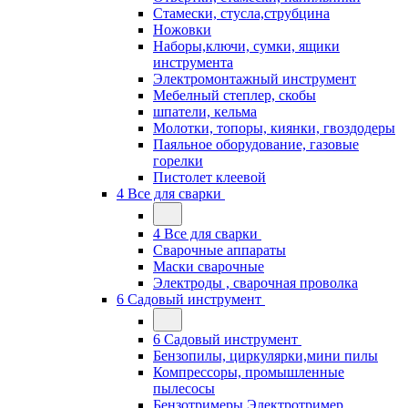
Стамески, стусла,струбцина
Ножовки
Наборы,ключи, сумки, ящики
инструмента
Электромонтажный инструмент
Мебелный степлер, скобы
шпатели, кельма
Молотки, топоры, киянки, гвоздодеры
Паяльное оборудование, газовые
горелки
Пистолет клеевой
4 Все для сварки
4 Все для сварки
Сварочные аппараты
Маски сварочные
Электроды , сварочная проволка
6 Садовый инструмент
6 Садовый инструмент
Бензопилы, циркулярки,мини пилы
Компрессоры, промышленные
пылесосы
Бензотримеры,Электротример,