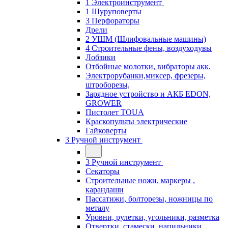
1 Электроинструмент
1 Шуруповерты
3 Перфораторы
Дрели
2 УШМ (Шлифовальные машины)
4 Строительные фены, воздуходувы
Лобзики
Отбойные молотки, вибраторы акк.
Электрорубанки,миксер, фрезеры,
штроборезы,
Зарядное устройство и АКБ EDON,
GROWER
Пистолет TOUA
Краскопульты электрические
Гайковерты
3 Ручной инструмент
3 Ручной инструмент
Cекаторы
Строительные ножи, маркеры ,
карандаши
Пассатижи, болторезы, ножницы по
металу
Уровни, рулетки, угольники, разметка
Отвертки, стамески, напильники