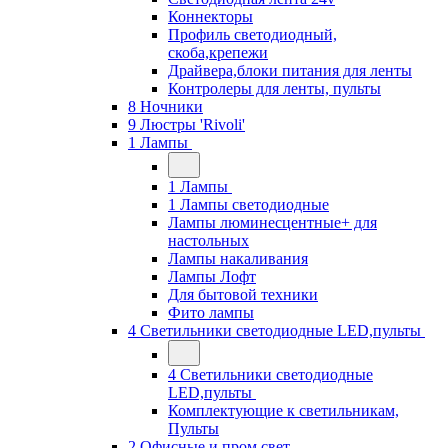
Коннекторы
Профиль светодиодный,
скоба,крепежи
Драйвера,блоки питания для ленты
Контролеры для ленты, пульты
8 Ночники
9 Люстры 'Rivoli'
1 Лампы
1 Лампы
1 Лампы светодиодные
Лампы люминесцентные+ для
настольных
Лампы накаливания
Лампы Лофт
Для бытовой техники
Фито лампы
4 Светильники светодиодные LED,пульты
4 Светильники светодиодные
LED,пульты
Комплектующие к светильникам,
Пульты
2 Офисные и пром свет