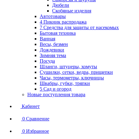
Дюбели
Скобяные изделия
Автотовары
4 Пикник распродажа
7 Средства для защиты от насекомых
Бытовая техника
Ванная
Весы, безмен
Дождевики
Зимняя тема
Посуда
Шланги, штуцеры, хомуты
Сушилки, сетки, ведра, прищепки
Часы, термометры, ключницы
Швабры, губки, тряпки
5 Сад и огород
Новые поступления товара
Кабинет
0
Сравнение
0
Избранное