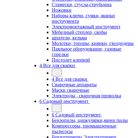
Стамески, стусла,струбцина
Ножовки
Наборы,ключи, сумки, ящики
инструмента
Электромонтажный инструмент
Мебелный степлер, скобы
шпатели, кельма
Молотки, топоры, киянки, гвоздодеры
Паяльное оборудование, газовые
горелки
Пистолет клеевой
4 Все для сварки
4 Все для сварки
Сварочные аппараты
Маски сварочные
Электроды , сварочная проволка
6 Садовый инструмент
6 Садовый инструмент
Бензопилы, циркулярки,мини пилы
Компрессоры, промышленные
пылесосы
Бензотримеры,Электротример,