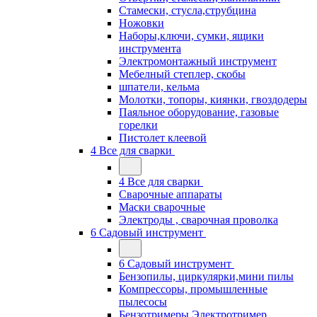
Стамески, стусла,струбцина
Ножовки
Наборы,ключи, сумки, ящики
инструмента
Электромонтажный инструмент
Мебелный степлер, скобы
шпатели, кельма
Молотки, топоры, киянки, гвоздодеры
Паяльное оборудование, газовые
горелки
Пистолет клеевой
4 Все для сварки
4 Все для сварки
Сварочные аппараты
Маски сварочные
Электроды , сварочная проволка
6 Садовый инструмент
6 Садовый инструмент
Бензопилы, циркулярки,мини пилы
Компрессоры, промышленные
пылесосы
Бензотримеры,Электротример,