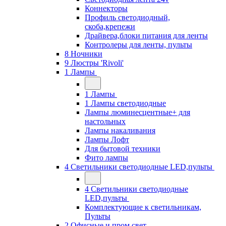
Коннекторы
Профиль светодиодный,
скоба,крепежи
Драйвера,блоки питания для ленты
Контролеры для ленты, пульты
8 Ночники
9 Люстры 'Rivoli'
1 Лампы
1 Лампы
1 Лампы светодиодные
Лампы люминесцентные+ для
настольных
Лампы накаливания
Лампы Лофт
Для бытовой техники
Фито лампы
4 Светильники светодиодные LED,пульты
4 Светильники светодиодные
LED,пульты
Комплектующие к светильникам,
Пульты
2 Офисные и пром свет