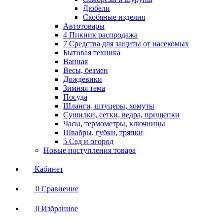
Дюбели
Скобяные изделия
Автотовары
4 Пикник распродажа
7 Средства для защиты от насекомых
Бытовая техника
Ванная
Весы, безмен
Дождевики
Зимняя тема
Посуда
Шланги, штуцеры, хомуты
Сушилки, сетки, ведра, прищепки
Часы, термометры, ключницы
Швабры, губки, тряпки
5 Сад и огород
Новые поступления товара
Кабинет
0
Сравнение
0
Избранное