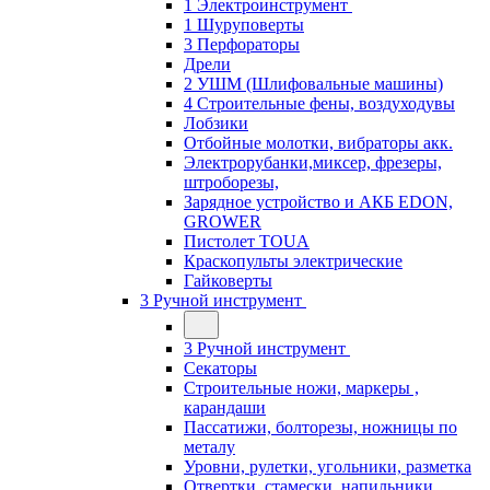
1 Электроинструмент
1 Шуруповерты
3 Перфораторы
Дрели
2 УШМ (Шлифовальные машины)
4 Строительные фены, воздуходувы
Лобзики
Отбойные молотки, вибраторы акк.
Электрорубанки,миксер, фрезеры,
штроборезы,
Зарядное устройство и АКБ EDON,
GROWER
Пистолет TOUA
Краскопульты электрические
Гайковерты
3 Ручной инструмент
3 Ручной инструмент
Cекаторы
Строительные ножи, маркеры ,
карандаши
Пассатижи, болторезы, ножницы по
металу
Уровни, рулетки, угольники, разметка
Отвертки, стамески, напильники