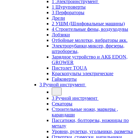
1 Электроинструмент
1 Шуруповерты
3 Перфораторы
Дрели
2 УШМ (Шлифовальные машины)
4 Строительные фены, воздуходувы
Лобзики
Отбойные молотки, вибраторы акк.
Электрорубанки,миксер, фрезеры,
штроборезы,
Зарядное устройство и АКБ EDON,
GROWER
Пистолет TOUA
Краскопульты электрические
Гайковерты
3 Ручной инструмент
3 Ручной инструмент
Cекаторы
Строительные ножи, маркеры ,
карандаши
Пассатижи, болторезы, ножницы по
металу
Уровни, рулетки, угольники, разметка
Отвертки, стамески, напильники