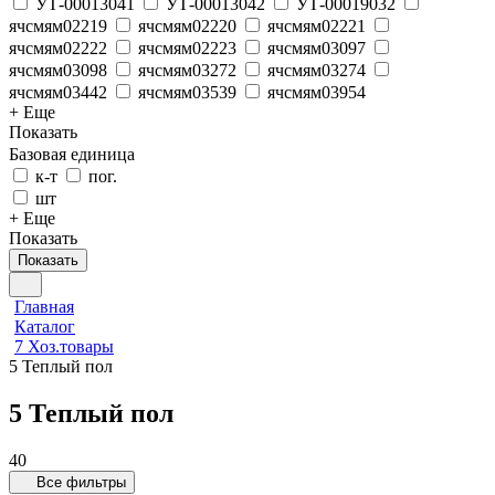
УТ-00013041
УТ-00013042
УТ-00019032
ячсмям02219
ячсмям02220
ячсмям02221
ячсмям02222
ячсмям02223
ячсмям03097
ячсмям03098
ячсмям03272
ячсмям03274
ячсмям03442
ячсмям03539
ячсмям03954
+ Еще
Показать
Базовая единица
к-т
пог.
шт
+ Еще
Показать
Показать
Главная
Каталог
7 Хоз.товары
5 Теплый пол
5 Теплый пол
40
Все фильтры