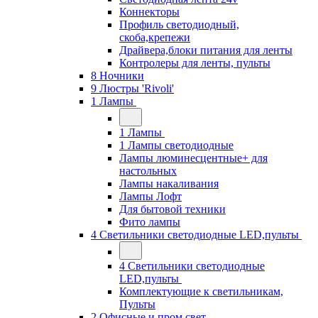
Коннекторы
Профиль светодиодный,
скоба,крепежи
Драйвера,блоки питания для ленты
Контролеры для ленты, пульты
8 Ночники
9 Люстры 'Rivoli'
1 Лампы
1 Лампы
1 Лампы светодиодные
Лампы люминесцентные+ для
настольных
Лампы накаливания
Лампы Лофт
Для бытовой техники
Фито лампы
4 Светильники светодиодные LED,пульты
4 Светильники светодиодные
LED,пульты
Комплектующие к светильникам,
Пульты
2 Офисные и пром свет