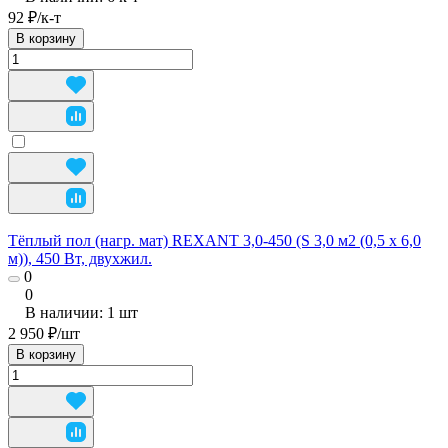
92 ₽/
к-т
В корзину
Тёплый пол (нагр. мат) REXANT 3,0-450 (S 3,0 м2 (0,5 х 6,0
м)), 450 Вт, двухжил.
0
0
В наличии: 1
шт
2 950 ₽/
шт
В корзину