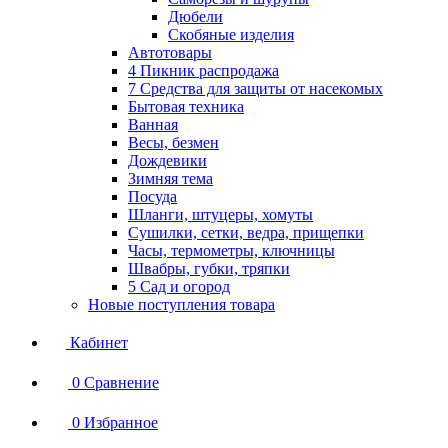
Дюбели
Скобяные изделия
Автотовары
4 Пикник распродажа
7 Средства для защиты от насекомых
Бытовая техника
Ванная
Весы, безмен
Дождевики
Зимняя тема
Посуда
Шланги, штуцеры, хомуты
Сушилки, сетки, ведра, прищепки
Часы, термометры, ключницы
Швабры, губки, тряпки
5 Сад и огород
Новые поступления товара
Кабинет
0
Сравнение
0
Избранное