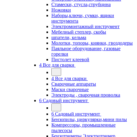
Стамески, стусла,струбцина
Ножовки
Наборы,ключи, сумки, ящики
инструмента
Электромонтажный инструмент
Мебелный степлер, скобы
шпатели, кельма
Молотки, топоры, киянки, гвоздодеры
Паяльное оборудование, газовые
горелки
Пистолет клеевой
4 Все для сварки
4 Все для сварки
Сварочные аппараты
Маски сварочные
Электроды , сварочная проволка
6 Садовый инструмент
6 Садовый инструмент
Бензопилы, циркулярки,мини пилы
Компрессоры, промышленные
пылесосы
Бензотримеры,Электротример,