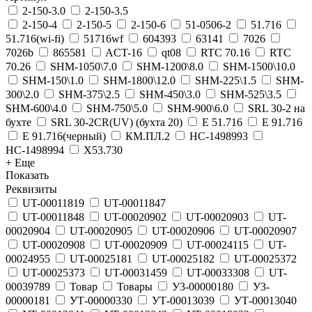
2-150-3.0
2-150-3.5
2-150-4
2-150-5
2-150-6
51-0506-2
51.716
51.716(wi-fi)
51716wf
604393
63141
7026
7026b
865581
ACT-16
qt08
RTC 70.16
RTC
70.26
SHM-1050\7.0
SHM-1200\8.0
SHM-1500\10.0
SHM-150\1.0
SHM-1800\12.0
SHM-225\1.5
SHM-
300\2.0
SHM-375\2.5
SHM-450\3.0
SHM-525\3.5
SHM-600\4.0
SHM-750\5.0
SHM-900\6.0
SRL 30-2 на
бухте
SRL 30-2CR(UV) (бухта 20)
Е 51.716
Е 91.716
Е 91.716(черный)
КМ.ПЛ.2
НС-1498993
НС-1498994
Х53.730
+ Еще
Показать
Реквизиты
UT-00011819
UT-00011847
UT-00011848
UT-00020902
UT-00020903
UT-
00020904
UT-00020905
UT-00020906
UT-00020907
UT-00020908
UT-00020909
UT-00024115
UT-
00024955
UT-00025181
UT-00025182
UT-00025372
UT-00025373
UT-00031459
UT-00033308
UT-
00039789
Товар
Товары
У3-00000180
У3-
00000181
УТ-00000330
УТ-00013039
УТ-00013040