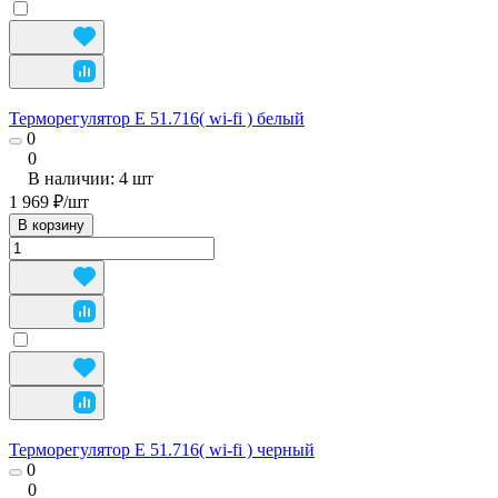
Терморегулятор E 51.716( wi-fi ) белый
0
0
В наличии: 4
шт
1 969 ₽/
шт
В корзину
Терморегулятор E 51.716( wi-fi ) черный
0
0