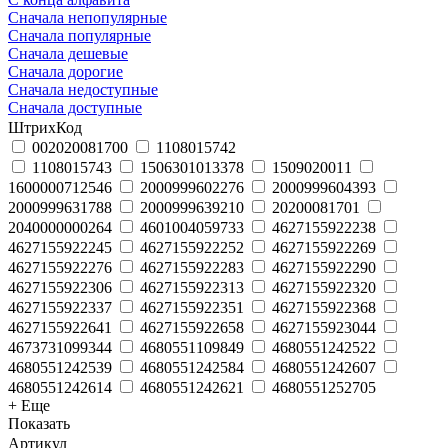
Сначала непопулярные
Сначала популярные
Сначала дешевые
Сначала дорогие
Сначала недоступные
Сначала доступные
ШтрихКод
002020081700
1108015742
1108015743
1506301013378
1509020011
1600000712546
2000999602276
2000999604393
2000999631788
2000999639210
20200081701
2040000000264
4601004059733
4627155922238
4627155922245
4627155922252
4627155922269
4627155922276
4627155922283
4627155922290
4627155922306
4627155922313
4627155922320
4627155922337
4627155922351
4627155922368
4627155922641
4627155922658
4627155923044
4673731099344
4680551109849
4680551242522
4680551242539
4680551242584
4680551242607
4680551242614
4680551242621
4680551252705
+ Еще
Показать
Артикул