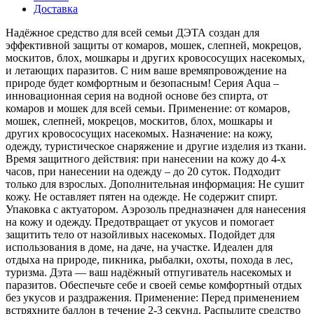
Доставка
Надёжное средство для всей семьи ДЭТА создан для
эффективной защиты от комаров, мошек, слепней, мокрецов,
москитов, блох, мошкары и других кровососущих насекомых,
и летающих паразитов. С ним ваше времяпровождение на
природе будет комфортным и безопасным! Серия Aqua –
инновационная серия на водной основе без спирта, от
комаров и мошек для всей семьи. Применение: от комаров,
мошек, слепней, мокрецов, москитов, блох, мошкары и
других кровососущих насекомых. Назначение: на кожу,
одежду, туристическое снаряжение и другие изделия из ткани.
Время защитного действия: при нанесении на кожу до 4-х
часов, при нанесении на одежду – до 20 суток. Подходит
только для взрослых. Дополнительная информация: Не сушит
кожу. Не оставляет пятен на одежде. Не содержит спирт.
Упаковка с актуатором. Аэрозоль предназначен для нанесения
на кожу и одежду. Предотвращает от укусов и помогает
защитить тело от назойливых насекомых. Подойдет для
использования в доме, на даче, на участке. Идеален для
отдыха на природе, пикника, рыбалки, охоты, похода в лес,
туризма. Дэта — ваш надёжный отпугиватель насекомых и
паразитов. Обеспечьте себе и своей семье комфортный отдых
без укусов и раздражения. Применение: Перед применением
встряхните баллон в течение 2-3 секунд. Распылите средство