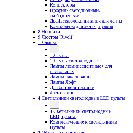
Коннекторы
Профиль светодиодный,
скоба,крепежи
Драйвера,блоки питания для ленты
Контролеры для ленты, пульты
8 Ночники
9 Люстры 'Rivoli'
1 Лампы
1 Лампы
1 Лампы светодиодные
Лампы люминесцентные+ для
настольных
Лампы накаливания
Лампы Лофт
Для бытовой техники
Фито лампы
4 Светильники светодиодные LED,пульты
4 Светильники светодиодные
LED,пульты
Комплектующие к светильникам,
Пульты
2 Офисные и пром свет