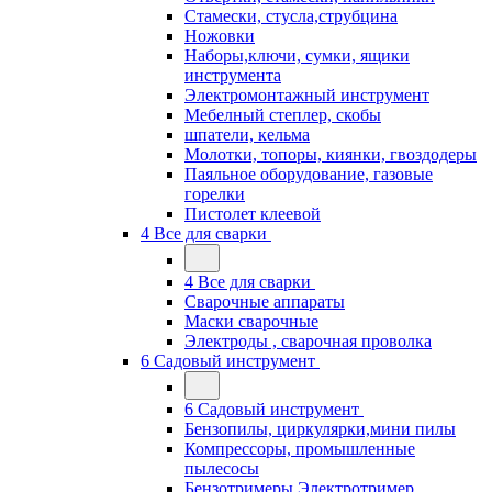
Стамески, стусла,струбцина
Ножовки
Наборы,ключи, сумки, ящики
инструмента
Электромонтажный инструмент
Мебелный степлер, скобы
шпатели, кельма
Молотки, топоры, киянки, гвоздодеры
Паяльное оборудование, газовые
горелки
Пистолет клеевой
4 Все для сварки
4 Все для сварки
Сварочные аппараты
Маски сварочные
Электроды , сварочная проволка
6 Садовый инструмент
6 Садовый инструмент
Бензопилы, циркулярки,мини пилы
Компрессоры, промышленные
пылесосы
Бензотримеры,Электротример,