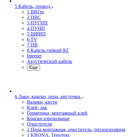
5 Кабель, провод
1 ВВГнг
2 ПВС
3 ПУГНП
4 ПУНП
5 ШВВП
6 TV
7 ПВ
8 Кабель гибкий КГ
Internet
Акустический кабель
Еще
6 Лаки, краски, пена, кисточки
Валики, кисти
Клей, лак
Герметики, монтажный клей
Краски аэрозольные
Очистители
1 Пена монтажная, очиститель, теплоизоляция
1 KRONA, Тенотекс