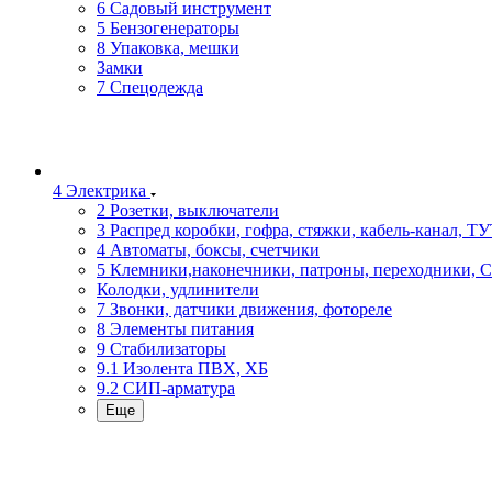
6 Садовый инструмент
5 Бензогенераторы
8 Упаковка, мешки
Замки
7 Спецодежда
4 Электрика
2 Розетки, выключатели
3 Распред коробки, гофра, стяжки, кабель-канал, Т
4 Автоматы, боксы, счетчики
5 Клемники,наконечники, патроны, переходники, 
Колодки, удлинители
7 Звонки, датчики движения, фотореле
8 Элементы питания
9 Стабилизаторы
9.1 Изолента ПВХ, ХБ
9.2 СИП-арматура
Еще