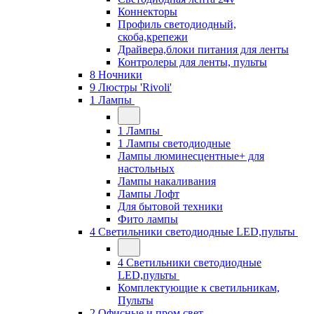
Коннекторы
Профиль светодиодный,
скоба,крепежи
Драйвера,блоки питания для ленты
Контролеры для ленты, пульты
8 Ночники
9 Люстры 'Rivoli'
1 Лампы
1 Лампы
1 Лампы светодиодные
Лампы люминесцентные+ для
настольных
Лампы накаливания
Лампы Лофт
Для бытовой техники
Фито лампы
4 Светильники светодиодные LED,пульты
4 Светильники светодиодные
LED,пульты
Комплектующие к светильникам,
Пульты
2 Офисные и пром свет