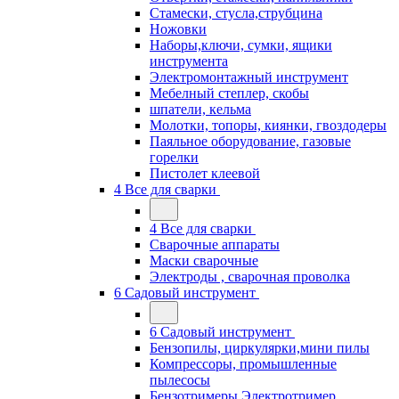
Стамески, стусла,струбцина
Ножовки
Наборы,ключи, сумки, ящики
инструмента
Электромонтажный инструмент
Мебелный степлер, скобы
шпатели, кельма
Молотки, топоры, киянки, гвоздодеры
Паяльное оборудование, газовые
горелки
Пистолет клеевой
4 Все для сварки
4 Все для сварки
Сварочные аппараты
Маски сварочные
Электроды , сварочная проволка
6 Садовый инструмент
6 Садовый инструмент
Бензопилы, циркулярки,мини пилы
Компрессоры, промышленные
пылесосы
Бензотримеры,Электротример,