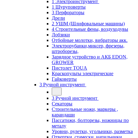
1 Электроинструмент
1 Шуруповерты
3 Перфораторы
Дрели
2 УШМ (Шлифовальные машины)
4 Строительные фены, воздуходувы
Лобзики
Отбойные молотки, вибраторы акк.
Электрорубанки,миксер, фрезеры,
штроборезы,
Зарядное устройство и АКБ EDON,
GROWER
Пистолет TOUA
Краскопульты электрические
Гайковерты
3 Ручной инструмент
3 Ручной инструмент
Cекаторы
Строительные ножи, маркеры ,
карандаши
Пассатижи, болторезы, ножницы по
металу
Уровни, рулетки, угольники, разметка
Отвертки, стамески, напильники