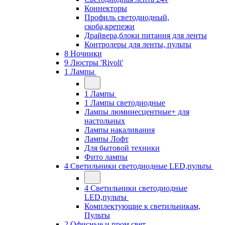
Коннекторы
Профиль светодиодный,
скоба,крепежи
Драйвера,блоки питания для ленты
Контролеры для ленты, пульты
8 Ночники
9 Люстры 'Rivoli'
1 Лампы
1 Лампы
1 Лампы светодиодные
Лампы люминесцентные+ для
настольных
Лампы накаливания
Лампы Лофт
Для бытовой техники
Фито лампы
4 Светильники светодиодные LED,пульты
4 Светильники светодиодные
LED,пульты
Комплектующие к светильникам,
Пульты
2 Офисные и пром свет