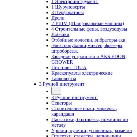
1 Электроинструмент
1 Шуруповерты
3 Перфораторы
Дрели
2 УШМ (Шлифовальные машины)
4 Строительные фены, воздуходувы
Лобзики
Отбойные молотки, вибраторы акк.
Электрорубанки,миксер, фрезеры,
штроборезы,
Зарядное устройство и АКБ EDON,
GROWER
Пистолет TOUA
Краскопульты электрические
Гайковерты
3 Ручной инструмент
3 Ручной инструмент
Cекаторы
Строительные ножи, маркеры ,
карандаши
Пассатижи, болторезы, ножницы по
металу
Уровни, рулетки, угольники, разметка
Отвертки, стамески, напильники