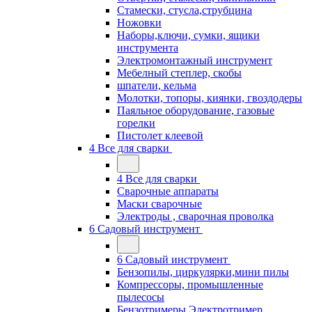
Стамески, стусла,струбцина
Ножовки
Наборы,ключи, сумки, ящики
инструмента
Электромонтажный инструмент
Мебелный степлер, скобы
шпатели, кельма
Молотки, топоры, киянки, гвоздодеры
Паяльное оборудование, газовые
горелки
Пистолет клеевой
4 Все для сварки
4 Все для сварки
Сварочные аппараты
Маски сварочные
Электроды , сварочная проволка
6 Садовый инструмент
6 Садовый инструмент
Бензопилы, циркулярки,мини пилы
Компрессоры, промышленные
пылесосы
Бензотримеры,Электротример,