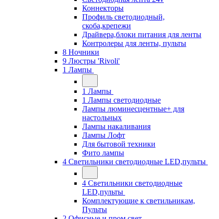
Коннекторы
Профиль светодиодный,
скоба,крепежи
Драйвера,блоки питания для ленты
Контролеры для ленты, пульты
8 Ночники
9 Люстры 'Rivoli'
1 Лампы
1 Лампы
1 Лампы светодиодные
Лампы люминесцентные+ для
настольных
Лампы накаливания
Лампы Лофт
Для бытовой техники
Фито лампы
4 Светильники светодиодные LED,пульты
4 Светильники светодиодные
LED,пульты
Комплектующие к светильникам,
Пульты
2 Офисные и пром свет