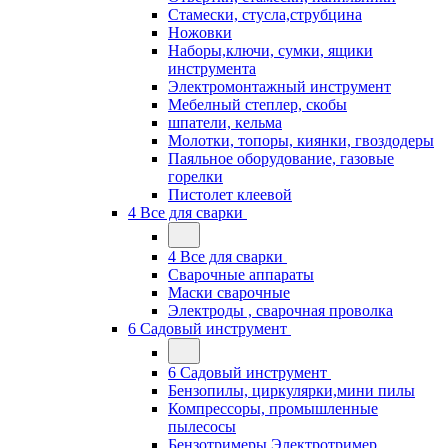
Стамески, стусла,струбцина
Ножовки
Наборы,ключи, сумки, ящики
инструмента
Электромонтажный инструмент
Мебелный степлер, скобы
шпатели, кельма
Молотки, топоры, киянки, гвоздодеры
Паяльное оборудование, газовые
горелки
Пистолет клеевой
4 Все для сварки
4 Все для сварки
Сварочные аппараты
Маски сварочные
Электроды , сварочная проволка
6 Садовый инструмент
6 Садовый инструмент
Бензопилы, циркулярки,мини пилы
Компрессоры, промышленные
пылесосы
Бензотримеры,Электротример,