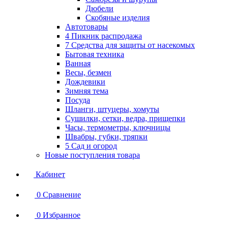
Дюбели
Скобяные изделия
Автотовары
4 Пикник распродажа
7 Средства для защиты от насекомых
Бытовая техника
Ванная
Весы, безмен
Дождевики
Зимняя тема
Посуда
Шланги, штуцеры, хомуты
Сушилки, сетки, ведра, прищепки
Часы, термометры, ключницы
Швабры, губки, тряпки
5 Сад и огород
Новые поступления товара
Кабинет
0
Сравнение
0
Избранное