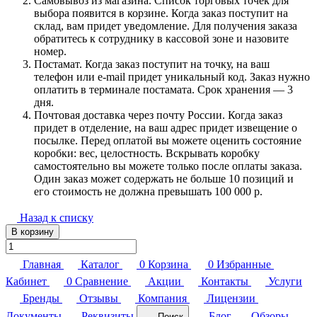
Самовывоз из магазина. Список торговых точек для
выбора появится в корзине. Когда заказ поступит на
склад, вам придет уведомление. Для получения заказа
обратитесь к сотруднику в кассовой зоне и назовите
номер.
Постамат. Когда заказ поступит на точку, на ваш
телефон или e-mail придет уникальный код. Заказ нужно
оплатить в терминале постамата. Срок хранения — 3
дня.
Почтовая доставка через почту России. Когда заказ
придет в отделение, на ваш адрес придет извещение о
посылке. Перед оплатой вы можете оценить состояние
коробки: вес, целостность. Вскрывать коробку
самостоятельно вы можете только после оплаты заказа.
Один заказ может содержать не больше 10 позиций и
его стоимость не должна превышать 100 000 р.
Назад к списку
В корзину
Главная
Каталог
0
Корзина
0
Избранные
Кабинет
0
Сравнение
Акции
Контакты
Услуги
Бренды
Отзывы
Компания
Лицензии
Документы
Реквизиты
Блог
Обзоры
Поиск