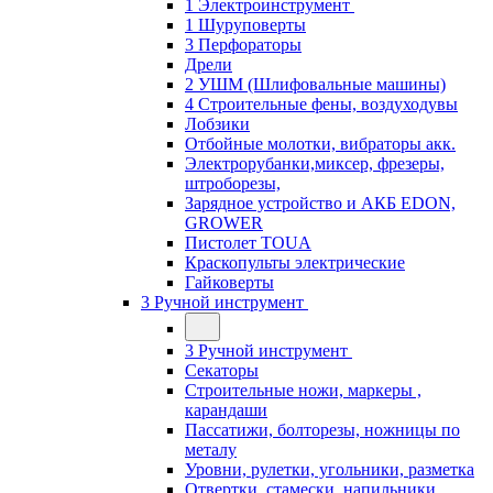
1 Электроинструмент
1 Шуруповерты
3 Перфораторы
Дрели
2 УШМ (Шлифовальные машины)
4 Строительные фены, воздуходувы
Лобзики
Отбойные молотки, вибраторы акк.
Электрорубанки,миксер, фрезеры,
штроборезы,
Зарядное устройство и АКБ EDON,
GROWER
Пистолет TOUA
Краскопульты электрические
Гайковерты
3 Ручной инструмент
3 Ручной инструмент
Cекаторы
Строительные ножи, маркеры ,
карандаши
Пассатижи, болторезы, ножницы по
металу
Уровни, рулетки, угольники, разметка
Отвертки, стамески, напильники