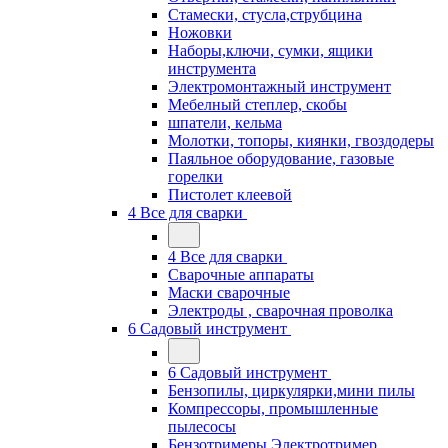
Стамески, стусла,струбцина
Ножовки
Наборы,ключи, сумки, ящики
инструмента
Электромонтажный инструмент
Мебелный степлер, скобы
шпатели, кельма
Молотки, топоры, киянки, гвоздодеры
Паяльное оборудование, газовые
горелки
Пистолет клеевой
4 Все для сварки
4 Все для сварки
Сварочные аппараты
Маски сварочные
Электроды , сварочная проволка
6 Садовый инструмент
6 Садовый инструмент
Бензопилы, циркулярки,мини пилы
Компрессоры, промышленные
пылесосы
Бензотримеры,Электротример,