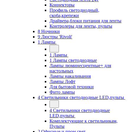
Коннекторы
Профиль светодиодный,
скоба,крепежи
Драйвера,блоки питания для ленты
Контролеры для ленты, пульты
8 Ночники
9 Люстры 'Rivoli'
1 Лампы
1 Лампы
1 Лампы светодиодные
Лампы люминесцентные+ для
настольных
Лампы накаливания
Лампы Лофт
Для бытовой техники
Фито лампы
4 Светильники светодиодные LED,пульты
4 Светильники светодиодные
LED,пульты
Комплектующие к светильникам,
Пульты
2 Офисные и пром свет