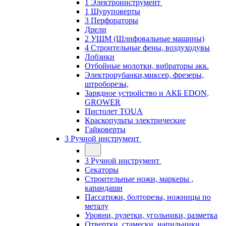
1 Электроинструмент
1 Шуруповерты
3 Перфораторы
Дрели
2 УШМ (Шлифовальные машины)
4 Строительные фены, воздуходувы
Лобзики
Отбойные молотки, вибраторы акк.
Электрорубанки,миксер, фрезеры,
штроборезы,
Зарядное устройство и АКБ EDON,
GROWER
Пистолет TOUA
Краскопульты электрические
Гайковерты
3 Ручной инструмент
3 Ручной инструмент
Cекаторы
Строительные ножи, маркеры ,
карандаши
Пассатижи, болторезы, ножницы по
металу
Уровни, рулетки, угольники, разметка
Отвертки, стамески, напильники