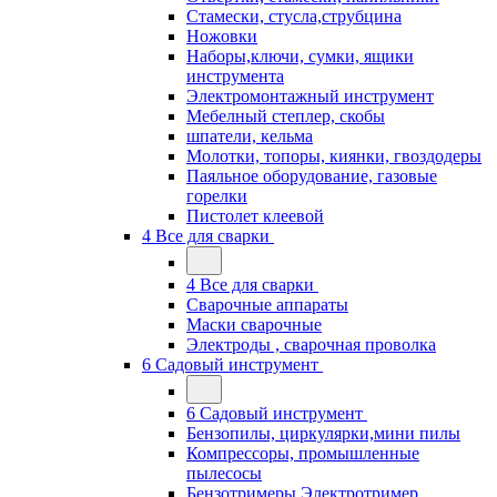
Стамески, стусла,струбцина
Ножовки
Наборы,ключи, сумки, ящики
инструмента
Электромонтажный инструмент
Мебелный степлер, скобы
шпатели, кельма
Молотки, топоры, киянки, гвоздодеры
Паяльное оборудование, газовые
горелки
Пистолет клеевой
4 Все для сварки
4 Все для сварки
Сварочные аппараты
Маски сварочные
Электроды , сварочная проволка
6 Садовый инструмент
6 Садовый инструмент
Бензопилы, циркулярки,мини пилы
Компрессоры, промышленные
пылесосы
Бензотримеры,Электротример,