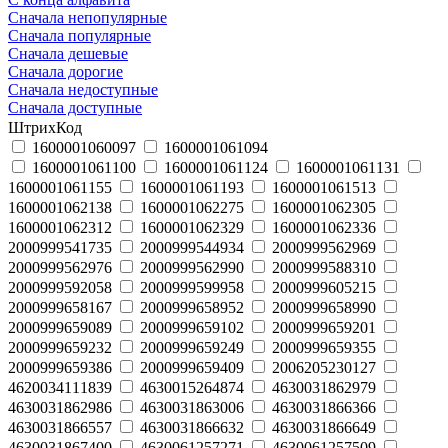
Сначала непопулярные
Сначала популярные
Сначала дешевые
Сначала дорогие
Сначала недоступные
Сначала доступные
ШтрихКод
1600001060097
1600001061094
1600001061100
1600001061124
1600001061131
1600001061155
1600001061193
1600001061513
1600001062138
1600001062275
1600001062305
1600001062312
1600001062329
1600001062336
2000999541735
2000999544934
2000999562969
2000999562976
2000999562990
2000999588310
2000999592058
2000999599958
2000999605215
2000999658167
2000999658952
2000999658990
2000999659089
2000999659102
2000999659201
2000999659232
2000999659249
2000999659355
2000999659386
2000999659409
2006205230127
4620034111839
4630015264874
4630031862979
4630031862986
4630031863006
4630031866366
4630031866557
4630031866632
4630031866649
4630031867400
4630061257271
4630061257509