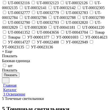
UT-00032116
UT-00032123
UT-00032126
UT-
00032135
UT-00032141
UT-00032142
UT-00032305
UT-00032777
UT-00032779
UT-00032783
UT-
00032784
UT-00032786
UT-00032788
UT-00032789
UT-00032790
UT-00032793
UT-00032820
UT-
00032829
UT-00032830
UT-00041181
UT-00041220
UT-00041352
UT-00043656
UT-00043704
Товар
Товары
УТ-00001377
УТ-00001693
УТ-00014623
УТ-00014727
УТ-00022488
УТ-00022949
УТ-00023135
УТ-00023136
+ Еще
Показать
Базовая единица
шт
Показать
Показать
Главная
Каталог
3 Освещение
5 Точечные светильники
5 Точечные светильники