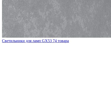
Светильники для ламп GХ53
74 товара