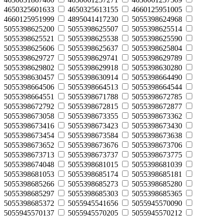
4650325601633
4650325613155
4660125951005
4660125951999
4895041417230
5055398624968
5055398625200
5055398625507
5055398625514
5055398625521
5055398625538
5055398625590
5055398625606
5055398625637
5055398625804
5055398629727
5055398629741
5055398629789
5055398629802
5055398629918
5055398630280
5055398630457
5055398630914
5055398664490
5055398664506
5055398664513
5055398664544
5055398664551
5055398671788
5055398672785
5055398672792
5055398672815
5055398672877
5055398673058
5055398673355
5055398673362
5055398673416
5055398673423
5055398673430
5055398673454
5055398673584
5055398673638
5055398673652
5055398673676
5055398673706
5055398673713
5055398673737
5055398673775
5055398674048
5055398681015
5055398681039
5055398681053
5055398685174
5055398685181
5055398685266
5055398685273
5055398685280
5055398685297
5055398685303
5055398685365
5055398685372
5055945541656
5055945570090
5055945570137
5055945570205
5055945570212