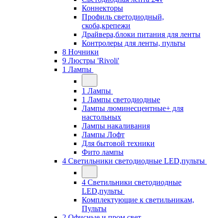
Коннекторы
Профиль светодиодный,
скоба,крепежи
Драйвера,блоки питания для ленты
Контролеры для ленты, пульты
8 Ночники
9 Люстры 'Rivoli'
1 Лампы
1 Лампы
1 Лампы светодиодные
Лампы люминесцентные+ для
настольных
Лампы накаливания
Лампы Лофт
Для бытовой техники
Фито лампы
4 Светильники светодиодные LED,пульты
4 Светильники светодиодные
LED,пульты
Комплектующие к светильникам,
Пульты
2 Офисные и пром свет