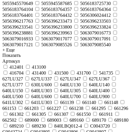
5055945570649
5055945587685
5056183725730
5056183764104
5056183764357
5056183764364
5056183764401
5056183764432
5056306024412
5056396217763
5056396233473
5056396233503
5056396233541
5056396233800
5056396233824
5056396238881
5056396239963
5063079016773
5063079016933
5063079017077
5063079017091
5063079017121
5063079085526
5063079085540
+ Еще
Показать
Артикул
412401
413100
416704
431400
431500
431700
541735
627LU327
627LU337
627LU347
627LU367
627LU377
630LU600
640LU130
640LU140
640LU150
640LU303
640LU305
640LU400
640LU500
640LU600
640LU700
640LU900
641LU302
641LU303
661139
661140
661148
661153
661203
661227
661238
661295
661296
661302
661305
661307
661550
661911
662502
689000
689003
689160
689170
689180
689210
689230
840LBQ012-4
C0043720
C0043724
C0043805
C0043806
C0043807