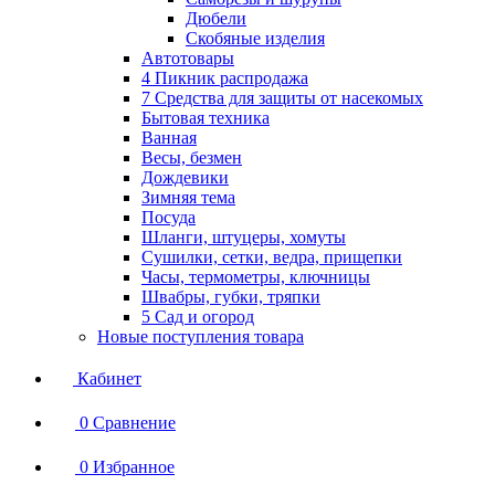
Дюбели
Скобяные изделия
Автотовары
4 Пикник распродажа
7 Средства для защиты от насекомых
Бытовая техника
Ванная
Весы, безмен
Дождевики
Зимняя тема
Посуда
Шланги, штуцеры, хомуты
Сушилки, сетки, ведра, прищепки
Часы, термометры, ключницы
Швабры, губки, тряпки
5 Сад и огород
Новые поступления товара
Кабинет
0
Сравнение
0
Избранное