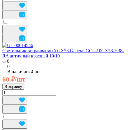
Cветильник встраиваемый GX53 General GCL-10GX53-H38-
RA античный красный 10/10
0
0
В наличии: 4
шт
60 ₽/
шт
В корзину