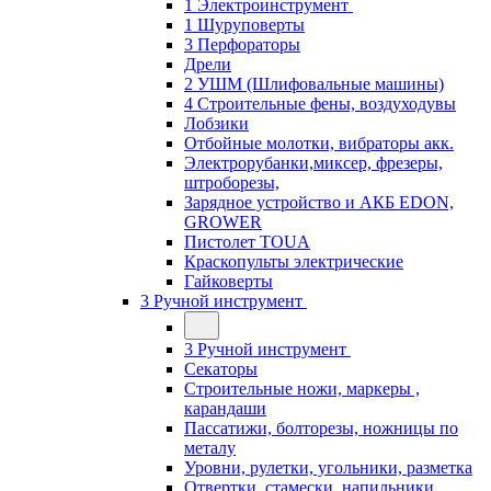
1 Электроинструмент
1 Шуруповерты
3 Перфораторы
Дрели
2 УШМ (Шлифовальные машины)
4 Строительные фены, воздуходувы
Лобзики
Отбойные молотки, вибраторы акк.
Электрорубанки,миксер, фрезеры,
штроборезы,
Зарядное устройство и АКБ EDON,
GROWER
Пистолет TOUA
Краскопульты электрические
Гайковерты
3 Ручной инструмент
3 Ручной инструмент
Cекаторы
Строительные ножи, маркеры ,
карандаши
Пассатижи, болторезы, ножницы по
металу
Уровни, рулетки, угольники, разметка
Отвертки, стамески, напильники