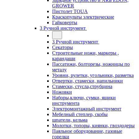
Зарядное устройство и АКБ EDON,
GROWER
Пистолет TOUA
Краскопульты электрические
Гайковерты
3 Ручной инструмент
3 Ручной инструмент
Cекаторы
Строительные ножи, маркеры ,
карандаши
Пассатижи, болторезы, ножницы по
металу
Уровни, рулетки, угольники, разметка
Отвертки, стамески, напильники
Стамески, стусла,струбцина
Ножовки
Наборы,ключи, сумки, ящики
инструмента
Электромонтажный инструмент
Мебелный степлер, скобы
шпатели, кельма
Молотки, топоры, киянки, гвоздодеры
Паяльное оборудование, газовые
горелки