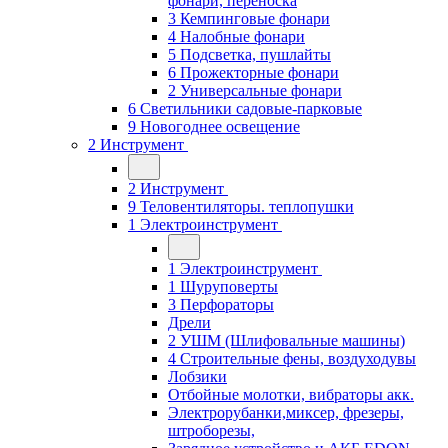
фонари, переноска
3 Кемпинговые фонари
4 Налобные фонари
5 Подсветка, пушлайты
6 Прожекторные фонари
2 Универсальные фонари
6 Светильники садовые-парковые
9 Новогоднее освещение
2 Инструмент
2 Инструмент
9 Теловентиляторы. теплопушки
1 Электроинструмент
1 Электроинструмент
1 Шуруповерты
3 Перфораторы
Дрели
2 УШМ (Шлифовальные машины)
4 Строительные фены, воздуходувы
Лобзики
Отбойные молотки, вибраторы акк.
Электрорубанки,миксер, фрезеры,
штроборезы,