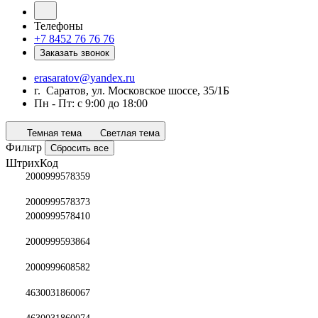
Телефоны
+7 8452 76 76 76
Заказать звонок
erasaratov@yandex.ru
г. Саратов, ул. Московское шоссе, 35/1Б
Пн - Пт: с 9:00 до 18:00
Темная тема
Светлая тема
Фильтр
Сбросить все
ШтрихКод
2000999578359
2000999578373
2000999578410
2000999593864
2000999608582
4630031860067