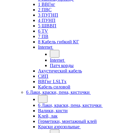
1 ВВГнг
2 ПВС
3 ПУГНП
4 ПУНП
5 ШВВП
6 TV
7 ПВ
8 Кабель гибкий КГ
Internet
Internet
Патч корды
Акустический кабель
СИП
ВВГнг LSLTx
Кабель силовой
6 Лаки, краски, пена, кисточки
6 Лаки, краски, пена, кисточки
Валики, кисти
Клей, лак
Герметики, монтажный клей
Краски аэрозольные