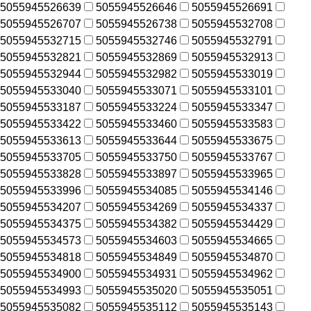
5055945526639
5055945526646
5055945526691
5055945526707
5055945526738
5055945532708
5055945532715
5055945532746
5055945532791
5055945532821
5055945532869
5055945532913
5055945532944
5055945532982
5055945533019
5055945533040
5055945533071
5055945533101
5055945533187
5055945533224
5055945533347
5055945533422
5055945533460
5055945533583
5055945533613
5055945533644
5055945533675
5055945533705
5055945533750
5055945533767
5055945533828
5055945533897
5055945533965
5055945533996
5055945534085
5055945534146
5055945534207
5055945534269
5055945534337
5055945534375
5055945534382
5055945534429
5055945534573
5055945534603
5055945534665
5055945534818
5055945534849
5055945534870
5055945534900
5055945534931
5055945534962
5055945534993
5055945535020
5055945535051
5055945535082
5055945535112
5055945535143