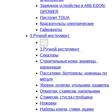
Зарядное устройство и АКБ EDON,
GROWER
Пистолет TOUA
Краскопульты электрические
Гайковерты
3 Ручной инструмент
3 Ручной инструмент
Cекаторы
Строительные ножи, маркеры ,
карандаши
Пассатижи, болторезы, ножницы по
металу
Уровни, рулетки, угольники, разметка
Отвертки, стамески, напильники
Стамески, стусла,струбцина
Ножовки
Наборы,ключи, сумки, ящики