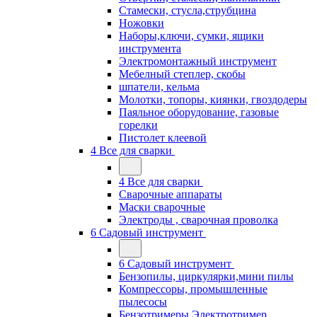
Стамески, стусла,струбцина
Ножовки
Наборы,ключи, сумки, ящики
инструмента
Электромонтажный инструмент
Мебелный степлер, скобы
шпатели, кельма
Молотки, топоры, киянки, гвоздодеры
Паяльное оборудование, газовые
горелки
Пистолет клеевой
4 Все для сварки
4 Все для сварки
Сварочные аппараты
Маски сварочные
Электроды , сварочная проволка
6 Садовый инструмент
6 Садовый инструмент
Бензопилы, циркулярки,мини пилы
Компрессоры, промышленные
пылесосы
Бензотримеры,Электротример,