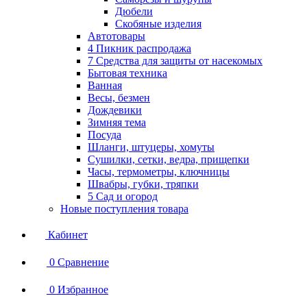
Дюбели
Скобяные изделия
Автотовары
4 Пикник распродажа
7 Средства для защиты от насекомых
Бытовая техника
Ванная
Весы, безмен
Дождевики
Зимняя тема
Посуда
Шланги, штуцеры, хомуты
Сушилки, сетки, ведра, прищепки
Часы, термометры, ключницы
Швабры, губки, тряпки
5 Сад и огород
Новые поступления товара
Кабинет
0
Сравнение
0
Избранное