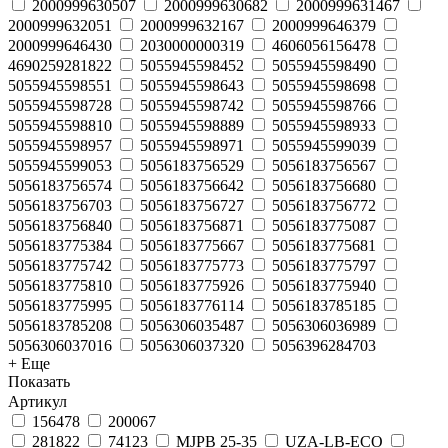
2000999630507
2000999630682
2000999631467
2000999632051
2000999632167
2000999646379
2000999646430
2030000000319
4606056156478
4690259281822
5055945598452
5055945598490
5055945598551
5055945598643
5055945598698
5055945598728
5055945598742
5055945598766
5055945598810
5055945598889
5055945598933
5055945598957
5055945598971
5055945599039
5055945599053
5056183756529
5056183756567
5056183756574
5056183756642
5056183756680
5056183756703
5056183756727
5056183756772
5056183756840
5056183756871
5056183775087
5056183775384
5056183775667
5056183775681
5056183775742
5056183775773
5056183775797
5056183775810
5056183775926
5056183775940
5056183775995
5056183776114
5056183785185
5056183785208
5056306035487
5056306036989
5056306037016
5056306037320
5056396284703
+ Еще
Показать
Артикул
156478
200067
281822
74123
MJPB 25-35
UZA-LB-ECO