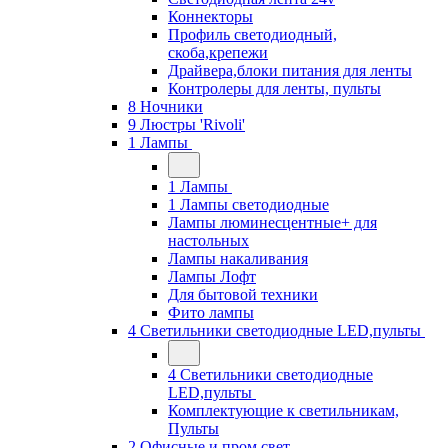
Коннекторы
Профиль светодиодный,
скоба,крепежи
Драйвера,блоки питания для ленты
Контролеры для ленты, пульты
8 Ночники
9 Люстры 'Rivoli'
1 Лампы
1 Лампы
1 Лампы светодиодные
Лампы люминесцентные+ для
настольных
Лампы накаливания
Лампы Лофт
Для бытовой техники
Фито лампы
4 Светильники светодиодные LED,пульты
4 Светильники светодиодные
LED,пульты
Комплектующие к светильникам,
Пульты
2 Офисные и пром свет