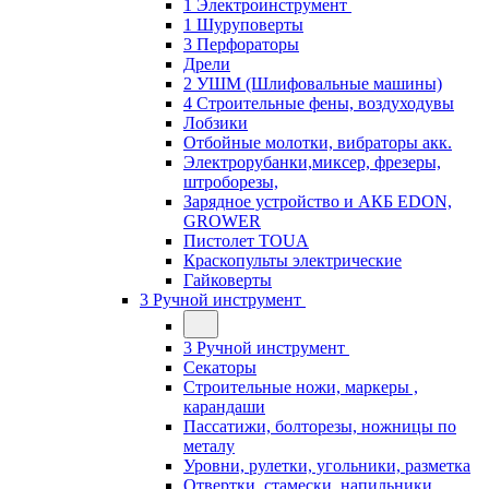
1 Электроинструмент
1 Шуруповерты
3 Перфораторы
Дрели
2 УШМ (Шлифовальные машины)
4 Строительные фены, воздуходувы
Лобзики
Отбойные молотки, вибраторы акк.
Электрорубанки,миксер, фрезеры,
штроборезы,
Зарядное устройство и АКБ EDON,
GROWER
Пистолет TOUA
Краскопульты электрические
Гайковерты
3 Ручной инструмент
3 Ручной инструмент
Cекаторы
Строительные ножи, маркеры ,
карандаши
Пассатижи, болторезы, ножницы по
металу
Уровни, рулетки, угольники, разметка
Отвертки, стамески, напильники