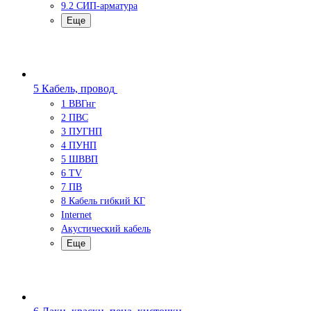
9.2 СИП-арматура
Еще
5 Кабель, провод
1 ВВГнг
2 ПВС
3 ПУГНП
4 ПУНП
5 ШВВП
6 TV
7 ПВ
8 Кабель гибкий КГ
Internet
Акустический кабель
Еще