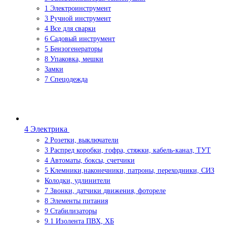
1 Электроинструмент
3 Ручной инструмент
4 Все для сварки
6 Садовый инструмент
5 Бензогенераторы
8 Упаковка, мешки
Замки
7 Спецодежда
4 Электрика
2 Розетки, выключатели
3 Распред коробки, гофра, стяжки, кабель-канал, ТУТ
4 Автоматы, боксы, счетчики
5 Клемники,наконечники, патроны, переходники, СИЗ
Колодки, удлинители
7 Звонки, датчики движения, фотореле
8 Элементы питания
9 Стабилизаторы
9.1 Изолента ПВХ, ХБ