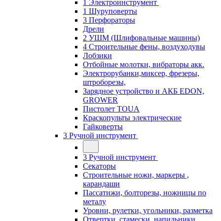
1 Электроинструмент
1 Шуруповерты
3 Перфораторы
Дрели
2 УШМ (Шлифовальные машины)
4 Строительные фены, воздуходувы
Лобзики
Отбойные молотки, вибраторы акк.
Электрорубанки,миксер, фрезеры,
штроборезы,
Зарядное устройство и АКБ EDON,
GROWER
Пистолет TOUA
Краскопульты электрические
Гайковерты
3 Ручной инструмент
3 Ручной инструмент
Cекаторы
Строительные ножи, маркеры ,
карандаши
Пассатижи, болторезы, ножницы по
металу
Уровни, рулетки, угольники, разметка
Отвертки, стамески, напильники