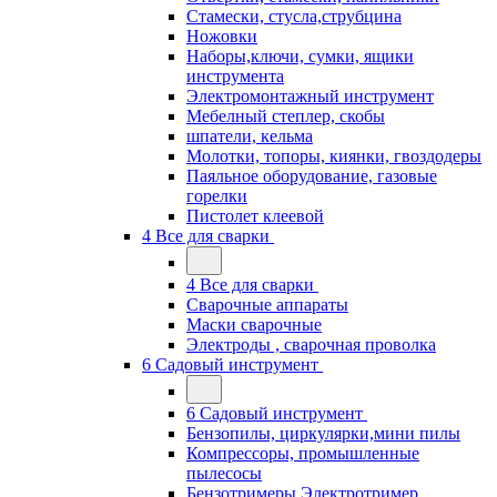
Стамески, стусла,струбцина
Ножовки
Наборы,ключи, сумки, ящики
инструмента
Электромонтажный инструмент
Мебелный степлер, скобы
шпатели, кельма
Молотки, топоры, киянки, гвоздодеры
Паяльное оборудование, газовые
горелки
Пистолет клеевой
4 Все для сварки
4 Все для сварки
Сварочные аппараты
Маски сварочные
Электроды , сварочная проволка
6 Садовый инструмент
6 Садовый инструмент
Бензопилы, циркулярки,мини пилы
Компрессоры, промышленные
пылесосы
Бензотримеры,Электротример,