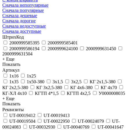
Сначала непопулярные
Сначала популярные
Сначала дешевые
Сначала дорогие
Сначала недоступные
Сначала доступные
ШтрихКод
2000999585395
2000999585401
2000999586194
2000999624100
2000999631450
2000999631504
+ Еще
Показать
Артикул
1х16
1х25
1х35
1х50-380
3х1,5
3х2,5
КГ 2х1,5-380
КГ 2х2,5-380
КГ 3х2,5-380
КГ 4х6-380
КГ 4х70
КГ-ХЛ 4х10
КГТП 4*1,5
КГТП 4х2,5
У0000008035
+ Еще
Показать
Реквизиты
UT-00019412
UT-00019413
UT-00019504
UT-00022950
UT-00024079
UT-
00024083
UT-00032930
UT-00040769
UT-00041647