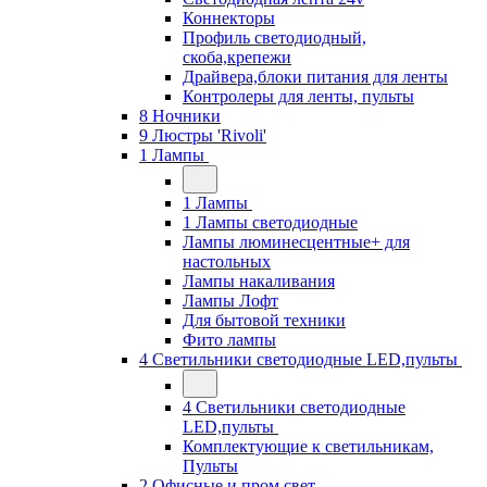
Коннекторы
Профиль светодиодный,
скоба,крепежи
Драйвера,блоки питания для ленты
Контролеры для ленты, пульты
8 Ночники
9 Люстры 'Rivoli'
1 Лампы
1 Лампы
1 Лампы светодиодные
Лампы люминесцентные+ для
настольных
Лампы накаливания
Лампы Лофт
Для бытовой техники
Фито лампы
4 Светильники светодиодные LED,пульты
4 Светильники светодиодные
LED,пульты
Комплектующие к светильникам,
Пульты
2 Офисные и пром свет