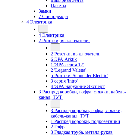
Малярная лента
Пакеты
Замки
7 Спецодежда
4 Электрика
4 Электрика
2 Розетки, выключатели
2 Розетки, выключатели
6 ЭРА Arktik
1 'ЭРА серия 12'
2 'Legrand Valena'
5 Розетки 'Schneider Electric'
3 серия 'Intro'
4 'ЭРА наружние Эксперт'
3 Распред коробки, гофра, стяжки, кабель-
канал, ТУТ
3 Распред коробки, гофра, стяжки,
кабель-канал, ТУТ
1 Распред коробки, подрозетники
2 Гофра
3 Гладкая труба, металл-рукав