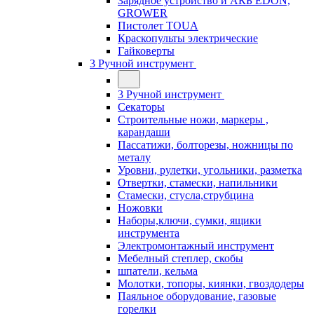
Зарядное устройство и АКБ EDON,
GROWER
Пистолет TOUA
Краскопульты электрические
Гайковерты
3 Ручной инструмент
3 Ручной инструмент
Cекаторы
Строительные ножи, маркеры ,
карандаши
Пассатижи, болторезы, ножницы по
металу
Уровни, рулетки, угольники, разметка
Отвертки, стамески, напильники
Стамески, стусла,струбцина
Ножовки
Наборы,ключи, сумки, ящики
инструмента
Электромонтажный инструмент
Мебелный степлер, скобы
шпатели, кельма
Молотки, топоры, киянки, гвоздодеры
Паяльное оборудование, газовые
горелки