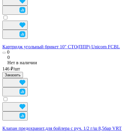
Картридж угольный брикет 10" СТО(ППР) Unicorn FCBL
0
0
Нет в наличии
146 ₽/
шт
Заказать
Клапан предохранит.для бойлера с руч. 1/2 г/ш 8,5бар VRT