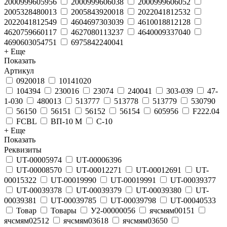
2000999605956
2000999606038
2000999606052
2005328480013
2005843920018
2022041812532
2022041812549
4604697303039
4610018812128
4620759660117
4627080113237
4640009337040
4690603054751
6975842240041
+ Еще
Показать
Артикул
0920018
10141020
104394
230016
23074
240041
303-039
47-
1-030
480013
513777
513778
513779
530790
56150
56151
56152
56154
605956
F222.04
FCBL
ВП-10 М
С-10
+ Еще
Показать
Реквизиты
UT-00005974
UT-00006396
UT-00008570
UT-00012271
UT-00012691
UT-
00015322
UT-00019990
UT-00019991
UT-00039377
UT-00039378
UT-00039379
UT-00039380
UT-
00039381
UT-00039785
UT-00039798
UT-00040533
Товар
Товары
У2-00000056
ячсмям00151
ячсмям02512
ячсмям03618
ячсмям03650