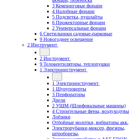
фонари, переноска
3 Кемпинговые фонари
4 Налобные фонари
5 Подсветка, пушлайты
6 Прожекторные фонари
2 Универсальные фонари
6 Светильники садовые-парковые
9 Новогоднее освещение
2 Инструмент
2 Инструмент
9 Теловентиляторы. теплопушки
1 Электроинструмент
1 Электроинструмент
1 Шуруповерты
3 Перфораторы
Дрели
2 УШМ (Шлифовальные машины)
4 Строительные фены, воздуходувы
Лобзики
Отбойные молотки, вибраторы акк.
Электрорубанки,миксер, фрезеры,
штроборезы,