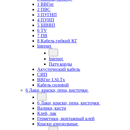
1 ВВГнг
2 ПВС
3 ПУГНП
4 ПУНП
5 ШВВП
6 TV
7 ПВ
8 Кабель гибкий КГ
Internet
Internet
Патч корды
Акустический кабель
СИП
ВВГнг LSLTx
Кабель силовой
6 Лаки, краски, пена, кисточки
6 Лаки, краски, пена, кисточки
Валики, кисти
Клей, лак
Герметики, монтажный клей
Краски аэрозольные