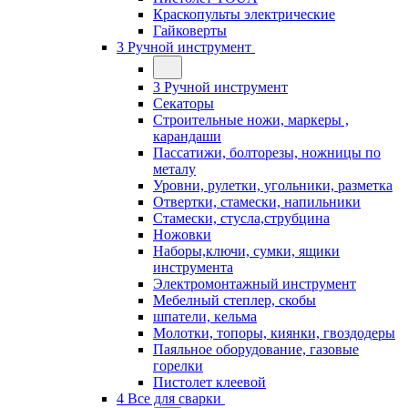
Краскопульты электрические
Гайковерты
3 Ручной инструмент
3 Ручной инструмент
Cекаторы
Строительные ножи, маркеры ,
карандаши
Пассатижи, болторезы, ножницы по
металу
Уровни, рулетки, угольники, разметка
Отвертки, стамески, напильники
Стамески, стусла,струбцина
Ножовки
Наборы,ключи, сумки, ящики
инструмента
Электромонтажный инструмент
Мебелный степлер, скобы
шпатели, кельма
Молотки, топоры, киянки, гвоздодеры
Паяльное оборудование, газовые
горелки
Пистолет клеевой
4 Все для сварки