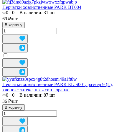
Перчатки хозяйственные PARK BТ004
0
0
В наличии: 31
шт
69 ₽/
шт
В корзину
Перчатки хозяйственные PARK EL-S001, размер 9 (L),
хлопок+латекс, цв. - син., оранж.
0
0
В наличии: 87
шт
36 ₽/
шт
В корзину