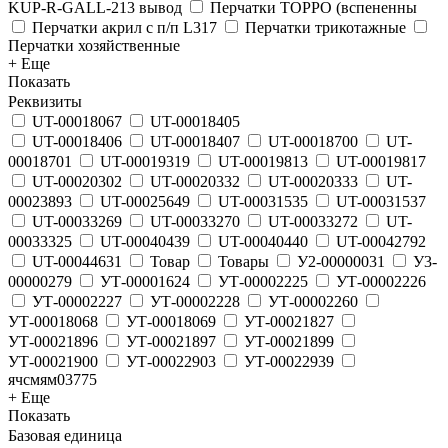
KUP-R-GALL-213 вывод
Перчатки TOPPO (вспененны
Перчатки акрил с п/п L317
Перчатки трикотажные
Перчатки хозяйственные
+ Еще
Показать
Реквизиты
UT-00018067
UT-00018405
UT-00018406
UT-00018407
UT-00018700
UT-
00018701
UT-00019319
UT-00019813
UT-00019817
UT-00020302
UT-00020332
UT-00020333
UT-
00023893
UT-00025649
UT-00031535
UT-00031537
UT-00033269
UT-00033270
UT-00033272
UT-
00033325
UT-00040439
UT-00040440
UT-00042792
UT-00044631
Товар
Товары
У2-00000031
У3-
00000279
УТ-00001624
УТ-00002225
УТ-00002226
УТ-00002227
УТ-00002228
УТ-00002260
УТ-00018068
УТ-00018069
УТ-00021827
УТ-00021896
УТ-00021897
УТ-00021899
УТ-00021900
УТ-00022903
УТ-00022939
ячсмям03775
+ Еще
Показать
Базовая единица