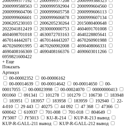
2000999577192
2000999577208
2000999588525
2000999588563
2000999592904
2000999604560
2000999604706
2000999605758
2000999606113
2000999606601
2000999606878
2000999607134
2006205230103
2006205230264
2015080400648
2022041812419
2030000000753
4604691701008
4604698701018
4630072703163
4640228805641
4670144442071
4670144443207
4670260901988
4670260901995
4670260902008
4690408066331
4690408166369
4690408166376
4690603011266
6959821600422
+ Еще
Показать
Артикул
00-00002352
00-00006162
00-00014639
00-00014642
00-00014650
00-
00017055
00-00023998
00-00024070
00000000413
001060
091341
101278
101279
106730
183948
183951
183957
183958
183959
192940
22-
4-010
29 443
40275
44 092
47 368
47366
600042
610937
701-008
701-018
804649
JY5007
JY5013
KU-R-214
KUP-R-213 вывод
KUP-R-GALL-211 вывод
KUP-R-GALL-212 вывод