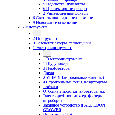
5 Подсветка, пушлайты
6 Прожекторные фонари
2 Универсальные фонари
6 Светильники садовые-парковые
9 Новогоднее освещение
2 Инструмент
2 Инструмент
9 Теловентиляторы. теплопушки
1 Электроинструмент
1 Электроинструмент
1 Шуруповерты
3 Перфораторы
Дрели
2 УШМ (Шлифовальные машины)
4 Строительные фены, воздуходувы
Лобзики
Отбойные молотки, вибраторы акк.
Электрорубанки,миксер, фрезеры,
штроборезы,
Зарядное устройство и АКБ EDON,
GROWER
Пистолет TOUA