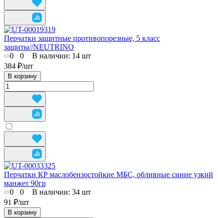
Перчатки защитные противопорезные, 5 класс
защиты//NEUTRINO
0
0
В наличии: 14
шт
384 ₽/
шт
В корзину
Перчатки КР маслобензостойкие МБС, обливные синие узкий
манжет 90гр
0
0
В наличии: 34
шт
91 ₽/
шт
В корзину