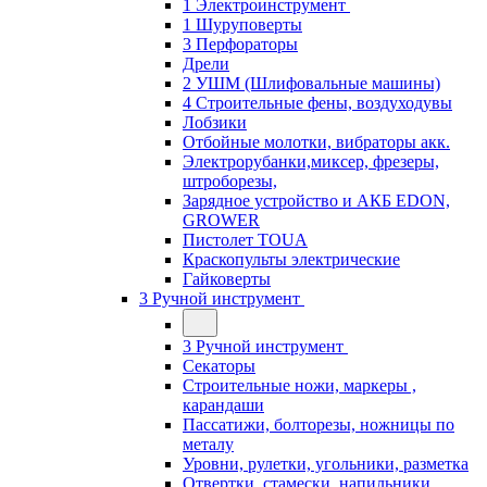
1 Электроинструмент
1 Шуруповерты
3 Перфораторы
Дрели
2 УШМ (Шлифовальные машины)
4 Строительные фены, воздуходувы
Лобзики
Отбойные молотки, вибраторы акк.
Электрорубанки,миксер, фрезеры,
штроборезы,
Зарядное устройство и АКБ EDON,
GROWER
Пистолет TOUA
Краскопульты электрические
Гайковерты
3 Ручной инструмент
3 Ручной инструмент
Cекаторы
Строительные ножи, маркеры ,
карандаши
Пассатижи, болторезы, ножницы по
металу
Уровни, рулетки, угольники, разметка
Отвертки, стамески, напильники