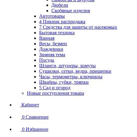
Дюбели
Скобяные изделия
Автотовары
4 Пикник распродажа
7 Средства для защиты от насекомых
Бытовая техника
Ванная
Весы, безмен
Дождевики
Зимняя тема
Посуда
Шланги, штуцеры, хомуты
Сушилки, сетки, ведра, прищепки
Часы, термометры, ключницы
Швабры, губки, тряпки
5 Сад и огород
Новые поступления товара
Кабинет
0
Сравнение
0
Избранное