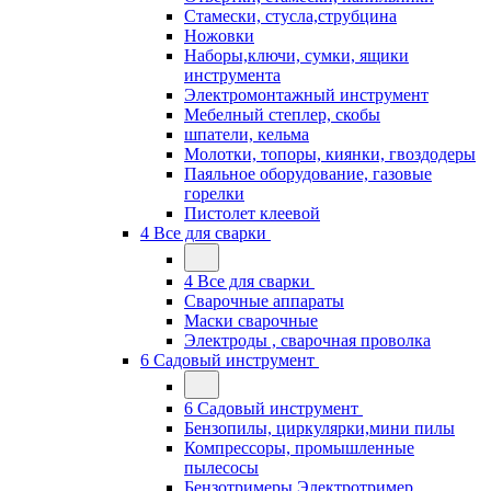
Стамески, стусла,струбцина
Ножовки
Наборы,ключи, сумки, ящики
инструмента
Электромонтажный инструмент
Мебелный степлер, скобы
шпатели, кельма
Молотки, топоры, киянки, гвоздодеры
Паяльное оборудование, газовые
горелки
Пистолет клеевой
4 Все для сварки
4 Все для сварки
Сварочные аппараты
Маски сварочные
Электроды , сварочная проволка
6 Садовый инструмент
6 Садовый инструмент
Бензопилы, циркулярки,мини пилы
Компрессоры, промышленные
пылесосы
Бензотримеры,Электротример,