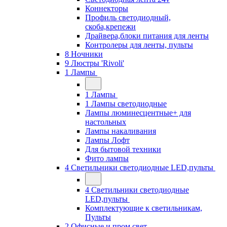
Коннекторы
Профиль светодиодный,
скоба,крепежи
Драйвера,блоки питания для ленты
Контролеры для ленты, пульты
8 Ночники
9 Люстры 'Rivoli'
1 Лампы
1 Лампы
1 Лампы светодиодные
Лампы люминесцентные+ для
настольных
Лампы накаливания
Лампы Лофт
Для бытовой техники
Фито лампы
4 Светильники светодиодные LED,пульты
4 Светильники светодиодные
LED,пульты
Комплектующие к светильникам,
Пульты
2 Офисные и пром свет