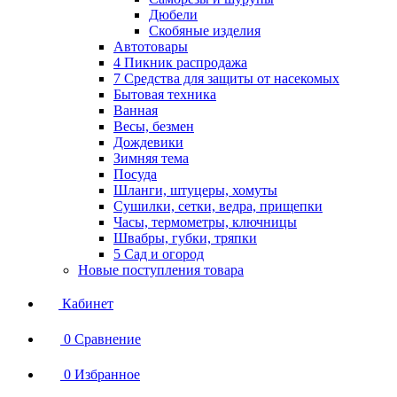
Дюбели
Скобяные изделия
Автотовары
4 Пикник распродажа
7 Средства для защиты от насекомых
Бытовая техника
Ванная
Весы, безмен
Дождевики
Зимняя тема
Посуда
Шланги, штуцеры, хомуты
Сушилки, сетки, ведра, прищепки
Часы, термометры, ключницы
Швабры, губки, тряпки
5 Сад и огород
Новые поступления товара
Кабинет
0
Сравнение
0
Избранное