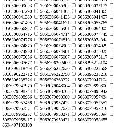
5056306009693
5056306035302
5056306037177
5056306037290
5056306041303
5056306041365
5056306041389
5056306041433
5056306041457
5056306041495
5056306041631
5056306056765
5056306056857
5056306056901
5056306064005
5056306064715
5056306074714
5056306074745
5056306074776
5056306074813
5056306074844
5056306074875
5056306074905
5056306074929
5056306074950
5056306074981
5056306075025
5056306075056
5056306075087
5056306075117
5056306087677
5056396202400
5056396218104
5056396218494
5056396222620
5056396222668
5056396222712
5056396222750
5056396238218
5056396238324
5056396268222
5063079047104
5063079047975
5063079048064
5063079896306
5063079898744
5063079898768
5063079898942
5063079898966
5063079898980
5063079957434
5063079957458
5063079957472
5063079957557
5063079957571
5063079957632
5063079958219
5063079958257
5063079958271
5063079958394
5063079958417
5063079958431
5063079958455
8694407100108