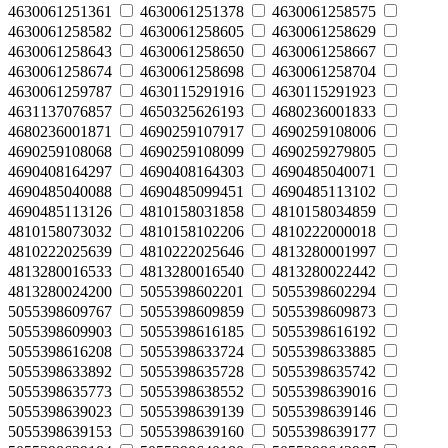
4630061251361
4630061251378
4630061258575
4630061258582
4630061258605
4630061258629
4630061258643
4630061258650
4630061258667
4630061258674
4630061258698
4630061258704
4630061259787
4630115291916
4630115291923
4631137076857
4650325626193
4680236001833
4680236001871
4690259107917
4690259108006
4690259108068
4690259108099
4690259279805
4690408164297
4690408164303
4690485040071
4690485040088
4690485099451
4690485113102
4690485113126
4810158031858
4810158034859
4810158073032
4810158102206
4810222000018
4810222025639
4810222025646
4813280001997
4813280016533
4813280016540
4813280022442
4813280024200
5055398602201
5055398602294
5055398609767
5055398609859
5055398609873
5055398609903
5055398616185
5055398616192
5055398616208
5055398633724
5055398633885
5055398633892
5055398635728
5055398635742
5055398635773
5055398638552
5055398639016
5055398639023
5055398639139
5055398639146
5055398639153
5055398639160
5055398639177