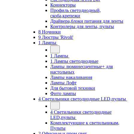
Коннекторы
Профиль светодиодный,
скоба,крепежи
Драйвера,блоки питания для ленты
Контролеры для ленты, пульты
8 Ночники
9 Люстры 'Rivoli'
1 Лампы
1 Лампы
1 Лампы светодиодные
Лампы люминесцентные+ для
настольных
Лампы накаливания
Лампы Лофт
Для бытовой техники
Фито лампы
4 Светильники светодиодные LED,пульты
4 Светильники светодиодные
LED,пульты
Комплектующие к светильникам,
Пульты
2 Офисные и пром свет