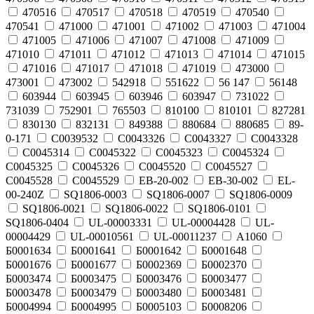
470516
470517
470518
470519
470540
470541
471000
471001
471002
471003
471004
471005
471006
471007
471008
471009
471010
471011
471012
471013
471014
471015
471016
471017
471018
471019
473000
473001
473002
542918
551622
56 147
56148
603944
603945
603946
603947
731022
731039
752901
765503
810100
810101
827281
830130
832131
849388
880684
880685
89-
0-171
C0039532
C0043326
C0043327
C0043328
C0045314
C0045322
C0045323
C0045324
C0045325
C0045326
C0045520
C0045527
C0045528
C0045529
EB-20-002
EB-30-002
EL-
00-240Z
SQ1806-0003
SQ1806-0007
SQ1806-0009
SQ1806-0021
SQ1806-0022
SQ1806-0101
SQ1806-0404
UL-00003331
UL-00004428
UL-
00004429
UL-00010561
UL-00011237
А1060
Б0001634
Б0001641
Б0001642
Б0001648
Б0001676
Б0001677
Б0002369
Б0002370
Б0003474
Б0003475
Б0003476
Б0003477
Б0003478
Б0003479
Б0003480
Б0003481
Б0004994
Б0004995
Б0005103
Б0008206