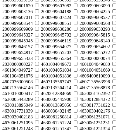
2000999601620
2000999603082
2000999603099
2000999603136
2000999604188
2000999604225
2000999607011
2000999607424
2000999608537
2000999608544
2000999608551
2000999608568
2000999609909
2000999630286
2000999630293
2000999645327
2000999645792
2000999645815
2000999645945
2000999646119
2000999646140
2000999646157
2000999654077
2000999654602
2000999654817
2000999655203
2000999655272
2000999655333
2000999655364
2030000000074
2030000000227
4601004049673
4601004049680
4601004049727
4601004051034
4601004051669
4601004051676
4601004051836
4606400610090
4607036300508
4607135563743
4607135563996
4607135564146
4607135564214
4607135568878
4610010000417
4620012884069
4620061162392
4630005443289
4630005445900
4630012884372
4630013895049
4630013895056
4630017731022
4630017731039
4630030402145
4630030402176
4630030402183
4630061250814
4630061251071
4630061251095
4630061251224
4630061251231
4630061251248
4630061251347
4630061251354