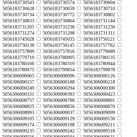
5056183730543
5056183730574
5056183730604
5056183730628
5056183730659
5056183730710
5056183730734
5056183730772
5056183730802
5056183730833
5056183730864
5056183731144
5056183731205
5056183731236
5056183731250
5056183731274
5056183731298
5056183731311
5056183745028
5056183745035
5056183750121
5056183750138
5056183750145
5056183757762
5056183757809
5056183757816
5056183779689
5056183779719
5056183780005
5056183780135
5056183780166
5056183780319
5056183780944
5056183780975
5056183799854
5056183799878
5056306000065
5056306000096
5056306000126
5056306000157
5056306000188
5056306000218
5056306000249
5056306000294
5056306000300
5056306000331
5056306000393
5056306000423
5056306008757
5056306008788
5056306008801
5056306008825
5056306008856
5056306008870
5056306008993
5056306009037
5056306009099
5056306009105
5056306009129
5056306009150
5056306009174
5056306009198
5056306009211
5056306009235
5056306009242
5056306009518
5056306009556
5056306009594
5056306009631