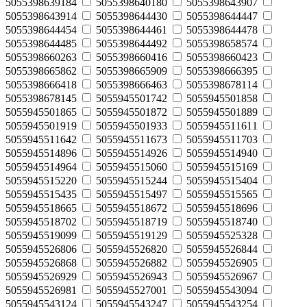
5055398639184
5055398640180
5055398643907
5055398643914
5055398644430
5055398644447
5055398644454
5055398644461
5055398644478
5055398644485
5055398644492
5055398658574
5055398660263
5055398660416
5055398660423
5055398665862
5055398665909
5055398666395
5055398666418
5055398666463
5055398678114
5055398678145
5055945501742
5055945501858
5055945501865
5055945501872
5055945501889
5055945501919
5055945501933
5055945511611
5055945511642
5055945511673
5055945511703
5055945514896
5055945514926
5055945514940
5055945514964
5055945515060
5055945515169
5055945515220
5055945515244
5055945515404
5055945515435
5055945515497
5055945515565
5055945518665
5055945518672
5055945518696
5055945518702
5055945518719
5055945518740
5055945519099
5055945519129
5055945525328
5055945526806
5055945526820
5055945526844
5055945526868
5055945526882
5055945526905
5055945526929
5055945526943
5055945526967
5055945526981
5055945527001
5055945543094
5055945543124
5055945543247
5055945543254