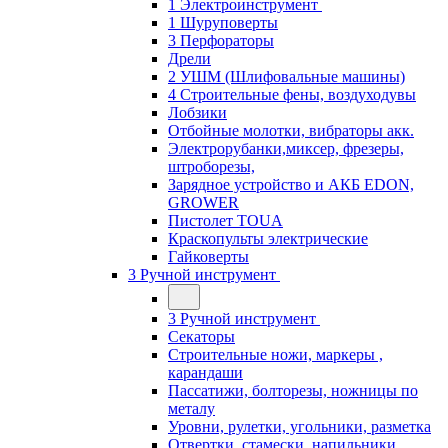
1 Электроинструмент
1 Шуруповерты
3 Перфораторы
Дрели
2 УШМ (Шлифовальные машины)
4 Строительные фены, воздуходувы
Лобзики
Отбойные молотки, вибраторы акк.
Электрорубанки,миксер, фрезеры,
штроборезы,
Зарядное устройство и АКБ EDON,
GROWER
Пистолет TOUA
Краскопульты электрические
Гайковерты
3 Ручной инструмент
3 Ручной инструмент
Cекаторы
Строительные ножи, маркеры ,
карандаши
Пассатижи, болторезы, ножницы по
металу
Уровни, рулетки, угольники, разметка
Отвертки, стамески, напильники