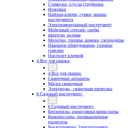
Стамески, стусла,струбцина
Ножовки
Наборы,ключи, сумки, ящики
инструмента
Электромонтажный инструмент
Мебелный степлер, скобы
шпатели, кельма
Молотки, топоры, киянки, гвоздодеры
Паяльное оборудование, газовые
горелки
Пистолет клеевой
4 Все для сварки
4 Все для сварки
Сварочные аппараты
Маски сварочные
Электроды , сварочная проволка
6 Садовый инструмент
6 Садовый инструмент
Бензопилы, циркулярки,мини пилы
Компрессоры, промышленные
пылесосы
Бензотримеры,Электротример,