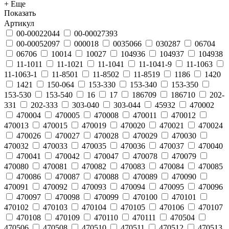
+ Еще
Показать
Артикул
00-00022044
00-00027393
00-00052097
000018
0035066
030287
06704
06706
10014
10027
104936
104937
104938
11-1011
11-1021
11-1041
11-1041-9
11-1063
11-1063-1
11-8501
11-8502
11-8519
1186
1420
1421
150-064
153-330
153-340
153-350
153-530
153-540
16
17
186709
186710
202-
331
202-333
303-040
303-044
45932
470002
470004
470005
470008
470011
470012
470013
470015
470019
470020
470021
470024
470026
470027
470028
470029
470030
470032
470033
470035
470036
470037
470040
470041
470042
470047
470078
470079
470080
470081
470082
470083
470084
470085
470086
470087
470088
470089
470090
470091
470092
470093
470094
470095
470096
470097
470098
470099
470100
470101
470102
470103
470104
470105
470106
470107
470108
470109
470110
470111
470504
470506
470508
470510
470511
470512
470513