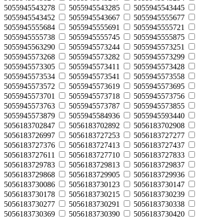
5055945543278
5055945543285
5055945543445
5055945543452
5055945543667
5055945555677
5055945555684
5055945555691
5055945555721
5055945555738
5055945555745
5055945555875
5055945563290
5055945573244
5055945573251
5055945573268
5055945573282
5055945573299
5055945573305
5055945573411
5055945573428
5055945573534
5055945573541
5055945573558
5055945573572
5055945573619
5055945573695
5055945573701
5055945573718
5055945573756
5055945573763
5055945573787
5055945573855
5055945573879
5055945584936
5055945593440
5056183702847
5056183702892
5056183702908
5056183726997
5056183727253
5056183727277
5056183727376
5056183727413
5056183727437
5056183727611
5056183727710
5056183727833
5056183729783
5056183729813
5056183729837
5056183729868
5056183729905
5056183729936
5056183730086
5056183730123
5056183730147
5056183730178
5056183730215
5056183730239
5056183730277
5056183730291
5056183730338
5056183730369
5056183730390
5056183730420