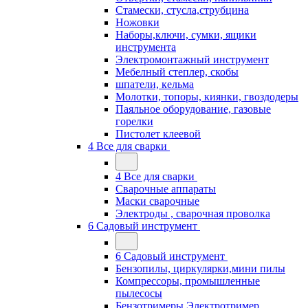
Стамески, стусла,струбцина
Ножовки
Наборы,ключи, сумки, ящики
инструмента
Электромонтажный инструмент
Мебелный степлер, скобы
шпатели, кельма
Молотки, топоры, киянки, гвоздодеры
Паяльное оборудование, газовые
горелки
Пистолет клеевой
4 Все для сварки
4 Все для сварки
Сварочные аппараты
Маски сварочные
Электроды , сварочная проволка
6 Садовый инструмент
6 Садовый инструмент
Бензопилы, циркулярки,мини пилы
Компрессоры, промышленные
пылесосы
Бензотримеры,Электротример,