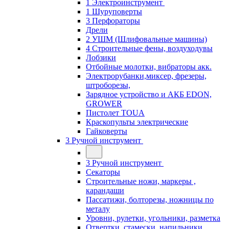
1 Электроинструмент
1 Шуруповерты
3 Перфораторы
Дрели
2 УШМ (Шлифовальные машины)
4 Строительные фены, воздуходувы
Лобзики
Отбойные молотки, вибраторы акк.
Электрорубанки,миксер, фрезеры,
штроборезы,
Зарядное устройство и АКБ EDON,
GROWER
Пистолет TOUA
Краскопульты электрические
Гайковерты
3 Ручной инструмент
3 Ручной инструмент
Cекаторы
Строительные ножи, маркеры ,
карандаши
Пассатижи, болторезы, ножницы по
металу
Уровни, рулетки, угольники, разметка
Отвертки, стамески, напильники