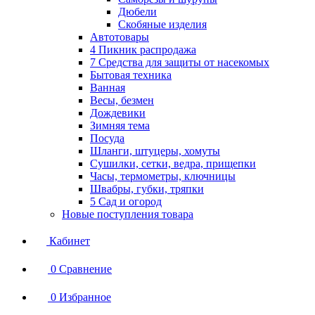
Дюбели
Скобяные изделия
Автотовары
4 Пикник распродажа
7 Средства для защиты от насекомых
Бытовая техника
Ванная
Весы, безмен
Дождевики
Зимняя тема
Посуда
Шланги, штуцеры, хомуты
Сушилки, сетки, ведра, прищепки
Часы, термометры, ключницы
Швабры, губки, тряпки
5 Сад и огород
Новые поступления товара
Кабинет
0
Сравнение
0
Избранное