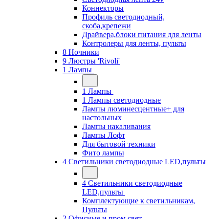
Коннекторы
Профиль светодиодный,
скоба,крепежи
Драйвера,блоки питания для ленты
Контролеры для ленты, пульты
8 Ночники
9 Люстры 'Rivoli'
1 Лампы
1 Лампы
1 Лампы светодиодные
Лампы люминесцентные+ для
настольных
Лампы накаливания
Лампы Лофт
Для бытовой техники
Фито лампы
4 Светильники светодиодные LED,пульты
4 Светильники светодиодные
LED,пульты
Комплектующие к светильникам,
Пульты
2 Офисные и пром свет