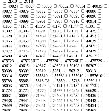
2D10
2СТ8
40824
40827
40830
40832
40834
40835
40877
40879
40882
40883
40884
40886
40887
40888
40890
40891
40895
40896
40897
40898
40901
40905
40910
40914
41163
41164
41175
41176
41177
41301
41302
41303
41304
41305
41306
41425
41428
41432
41450
41451
41452
41453
41455
41457
41500
42453
42944
44639
44844
44845
47463
47464
47465
47471
47472
47473
47475
47477
47478
47479
47480
47481
47482
47483
47515
47517
475723
475723ШТ
475726
475726ШТ
475729
49612
49615
49617
49623
50198
50307
50308
50309
50310
50311
50312
50313
50314
50557
555610
55568
555910
557610
55788
55868
5616 ТА
5650
5716
5750
58653
58778
59120
59121
59134
61773
61774
61775
61776
61777
65242
66629
66631
66695
71092
74466
79435
79436
79438
79441
79443
79444
79446
79448
79449
79450
79451
79452
79453
79454
79461
79462
79463
79464
79466
79467