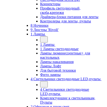
Коннекторы
Профиль светодиодный,
скоба,крепежи
Драйвера,блоки питания для ленты
Контролеры для ленты, пульты
8 Ночники
9 Люстры 'Rivoli'
1 Лампы
1 Лампы
1 Лампы светодиодные
Лампы люминесцентные+ для
настольных
Лампы накаливания
Лампы Лофт
Для бытовой техники
Фито лампы
4 Светильники светодиодные LED,пульты
4 Светильники светодиодные
LED,пульты
Комплектующие к светильникам,
Пульты
2 Офисные и пром свет