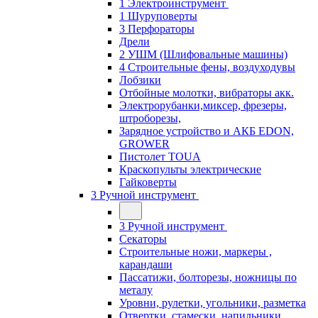
1 Электроинструмент
1 Шуруповерты
3 Перфораторы
Дрели
2 УШМ (Шлифовальные машины)
4 Строительные фены, воздуходувы
Лобзики
Отбойные молотки, вибраторы акк.
Электрорубанки,миксер, фрезеры,
штроборезы,
Зарядное устройство и АКБ EDON,
GROWER
Пистолет TOUA
Краскопульты электрические
Гайковерты
3 Ручной инструмент
3 Ручной инструмент
Cекаторы
Строительные ножи, маркеры ,
карандаши
Пассатижи, болторезы, ножницы по
металу
Уровни, рулетки, угольники, разметка
Отвертки, стамески, напильники