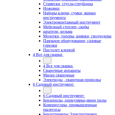
Стамески, стусла,струбцина
Ножовки
Наборы,ключи, сумки, ящики
инструмента
Электромонтажный инструмент
Мебелный степлер, скобы
шпатели, кельма
Молотки, топоры, киянки, гвоздодеры
Паяльное оборудование, газовые
горелки
Пистолет клеевой
4 Все для сварки
4 Все для сварки
Сварочные аппараты
Маски сварочные
Электроды , сварочная проволка
6 Садовый инструмент
6 Садовый инструмент
Бензопилы, циркулярки,мини пилы
Компрессоры, промышленные
пылесосы
Бензотримеры,Электротример,