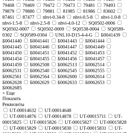
79468
79469
79472
79473
79481
79493
79879
79880
79881
81985
81986
83602
87461
87477
nhvi-0.34-8
nhvi-0.5-8
nhvi-1.0-8
nhvi-1.5-8
nhvi-2.5-8
nhvi-4.0-12
SQ0502-0006
SQ0502-0007
SQ0502-0009
SQ0538-0004
SQ0589-
0302
SQ0589-0304
UNL10-D15-4-4-G
Б0041439
Б0041440
Б0041441
Б0041443
Б0041444
Б0041445
Б0041446
Б0041447
Б0041449
Б0041450
Б0041451
Б0041452
Б0041453
Б0041454
Б0041455
Б0041456
Б0041457
Б0041459
Б0062508
Б0062513
Б0062514
Б0062531
Б0062540
Б0062545
Б0062555
Б0062561
Б0062564
Б0062600
Б0062614
Б0062628
Б0062629
Б0062633
Б0062653
Б0062685
+ Еще
Показать
Реквизиты
UT-00014632
UT-00014648
UT-00014876
UT-00014878
UT-00015711
UT-
00015825
UT-00015826
UT-00015827
UT-00015828
UT-00015829
UT-00015830
UT-00015831
UT-