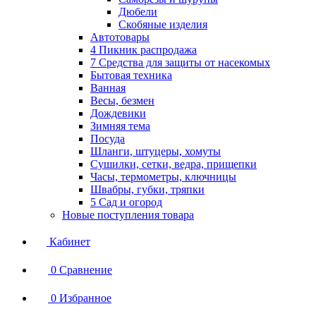
Дюбели
Скобяные изделия
Автотовары
4 Пикник распродажа
7 Средства для защиты от насекомых
Бытовая техника
Ванная
Весы, безмен
Дождевики
Зимняя тема
Посуда
Шланги, штуцеры, хомуты
Сушилки, сетки, ведра, прищепки
Часы, термометры, ключницы
Швабры, губки, тряпки
5 Сад и огород
Новые поступления товара
Кабинет
0
Сравнение
0
Избранное