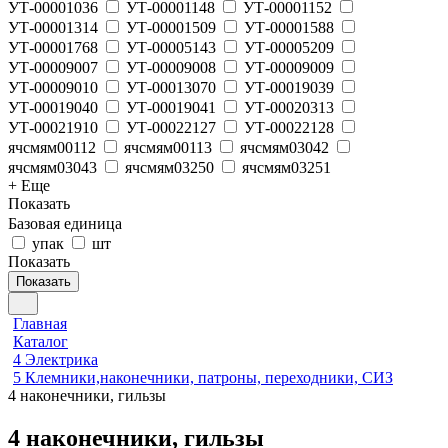
УТ-00001036
УТ-00001148
УТ-00001152
УТ-00001314
УТ-00001509
УТ-00001588
УТ-00001768
УТ-00005143
УТ-00005209
УТ-00009007
УТ-00009008
УТ-00009009
УТ-00009010
УТ-00013070
УТ-00019039
УТ-00019040
УТ-00019041
УТ-00020313
УТ-00021910
УТ-00022127
УТ-00022128
ячсмям00112
ячсмям00113
ячсмям03042
ячсмям03043
ячсмям03250
ячсмям03251
+ Еще
Показать
Базовая единица
упак
шт
Показать
Показать
Главная
Каталог
4 Электрика
5 Клемники,наконечники, патроны, переходники, СИЗ
4 наконечники, гильзы
4 наконечники, гильзы